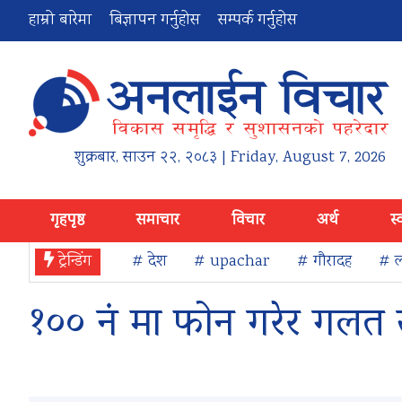
हाम्रो बारेमा
बिज्ञापन गर्नुहोस
सम्पर्क गर्नुहोस
शुक्रबार
,
साउन
२२
,
२०८३
| Friday, August 7, 2026
गृहपृष्ठ
समाचार
विचार
अर्थ
स्
ट्रेन्डिंग
# देश
# upachar
# गौरादह
# ल
१०० नं मा फोन गरेर गलत स