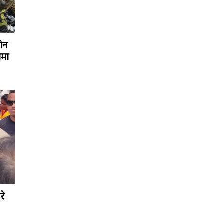
रोन
ामा
रे