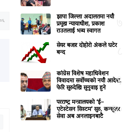
झापा जिल्ला अदालतमा नयाँ
७
:०६
प्रमुख न्यायाधीश, प्रकाश
राउतलाई भव्य स्वागत
सेयर बजार दोहोरो अंकले घटेर
८
बन्द
कांग्रेस विशेष महाधिवेशन
९
विवादमा सर्वोच्चको नयाँ आदेश,
फेरि सुरुदेखि सुनुवाइ हुने
परराष्ट्र मन्त्रालयको ‘ई–
१०
एटेस्टेसन सिस्टम’ सुरु, कन्सुलर
सेवा अब अनलाइनबाटै