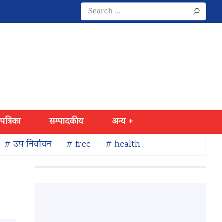
Search
for:
 पत्रिका
सम्पादकीय
अन्य +
# उप निर्वाचन
# free
# health