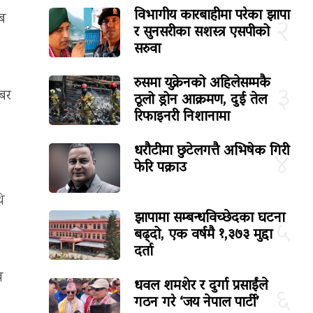
विभागीय कारबाहीमा परेका झापा
यब
२
र सुनसरीका सशस्त्र एसपीको
सरुवा
रुसमा युक्रेनको अहिलेसम्मकै
३
खबर
ठूलो ड्रोन आक्रमण, दुई तेल
रिफाइनरी निशानामा
धरौटीमा छुटेलगत्तै अभिषेक गिरी
४
फेरि पक्राउ
ि
झापामा सम्बन्धविच्छेदका घटना
५
बढ्दो, एक वर्षमै १,३७३ मुद्दा
दर्ता
ि
धवल शमशेर र दुर्गा प्रसाईंले
६
गठन गरे ‘जय नेपाल पार्टी’