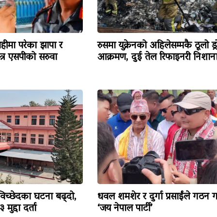
हीमा परेका झापा र
रुसमा युक्रेनको अहिलेसम्मकै ठूलो ड्
त्र एसपीको सरुवा
आक्रमण, दुई तेल रिफाइनरी निशान
विच्छेदका घटना बढ्दो,
धवल शमशेर र दुर्गा प्रसाईंले गठन ग
मुद्दा दर्ता
‘जय नेपाल पार्टी’