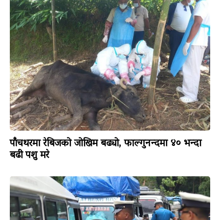
पाँचथरमा रेबिजको जोखिम बढ्यो, फाल्गुनन्दमा ४० भन्दा
बढी पशु मरे