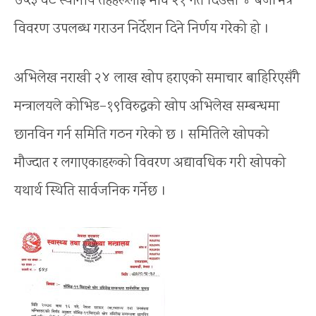
७५३ वटै स्थानीय तहहरूलाई माघ २१ गते दिउँसो ४ बजेभित्र
विवरण उपलब्ध गराउन निर्देशन दिने निर्णय गरेको हो ।
अभिलेख नराखी २४ लाख खोप हराएको समाचार बाहिरिएसँगै
मन्त्रालयले कोभिड–१९विरुद्धको खोप अभिलेख सम्बन्धमा
छानविन गर्न समिति गठन गरेको छ । समितिले खोपको
मौज्दात र लगाएकाहरूको विवरण अद्यावधिक गरी खोपको
यथार्थ स्थिति सार्वजनिक गर्नेछ ।