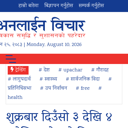
हाम्रो बारेमा
बिज्ञापन गर्नुहोस
सम्पर्क गर्नुहोस
न
२५
,
२०८३
| Monday, August 10, 2026
ट्रेन्डिंग
# देश
# upachar
# गौरादह
# लागुपदार्थ
# स्वास्थ्य
# सार्वजनिक विदा
#
प्रतिनिधिसभा
# उप निर्वाचन
# free
#
health
शुक्रबार दिउँसो ३ देखि ४