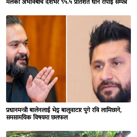
मलको अभावबीच देशभर ९५.५ प्रतिशत धान रोपाइँ सम्पन्न
प्रधानमन्त्री बालेनलाई भेट्न बालुवाटार पुगे रवि लामिछाने,
समसामयिक विषयमा छलफल