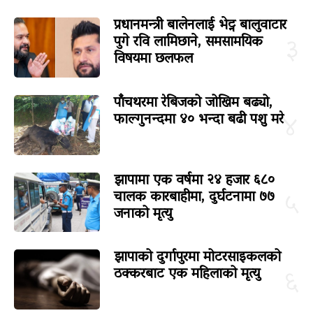
प्रधानमन्त्री बालेनलाई भेट्न बालुवाटार
पुगे रवि लामिछाने, समसामयिक
३
विषयमा छलफल
पाँचथरमा रेबिजको जोखिम बढ्यो,
फाल्गुनन्दमा ४० भन्दा बढी पशु मरे
४
झापामा एक वर्षमा २४ हजार ६८०
चालक कारबाहीमा, दुर्घटनामा ७७
५
जनाको मृत्यु
झापाको दुर्गापुरमा मोटरसाइकलको
ठक्करबाट एक महिलाको मृत्यु
६