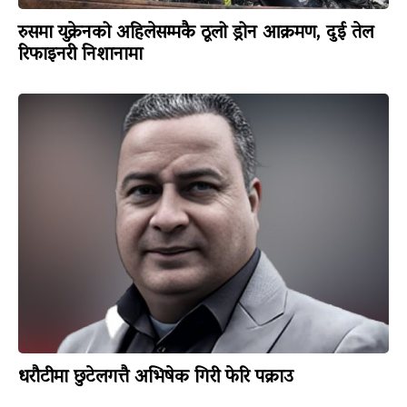
रुसमा युक्रेनको अहिलेसम्मकै ठूलो ड्रोन आक्रमण, दुई तेल
रिफाइनरी निशानामा
धरौटीमा छुटेलगत्तै अभिषेक गिरी फेरि पक्राउ