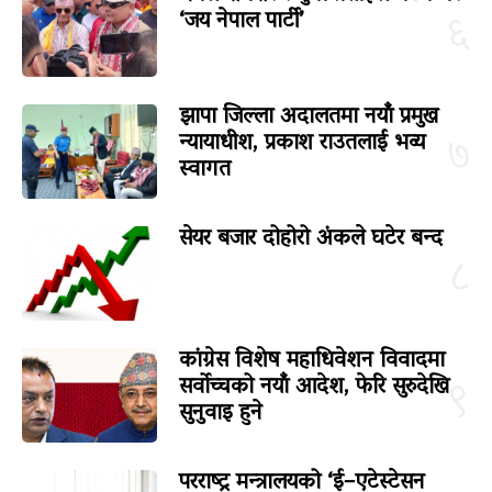
‘जय नेपाल पार्टी’
६
झापा जिल्ला अदालतमा नयाँ प्रमुख
न्यायाधीश, प्रकाश राउतलाई भव्य
७
स्वागत
सेयर बजार दोहोरो अंकले घटेर बन्द
८
कांग्रेस विशेष महाधिवेशन विवादमा
सर्वोच्चको नयाँ आदेश, फेरि सुरुदेखि
९
सुनुवाइ हुने
परराष्ट्र मन्त्रालयको ‘ई–एटेस्टेसन