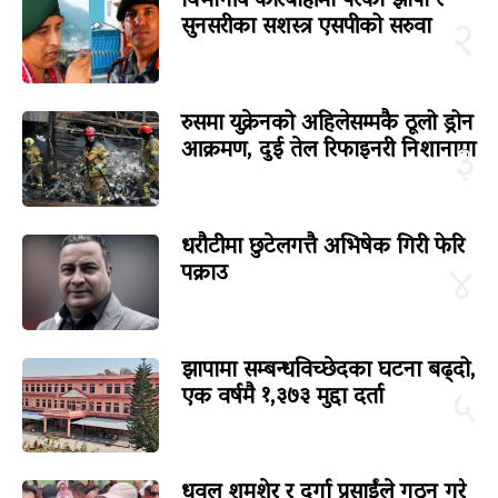
विभागीय कारबाहीमा परेका झापा र
सुनसरीका सशस्त्र एसपीको सरुवा
२
रुसमा युक्रेनको अहिलेसम्मकै ठूलो ड्रोन
आक्रमण, दुई तेल रिफाइनरी निशानामा
३
धरौटीमा छुटेलगत्तै अभिषेक गिरी फेरि
पक्राउ
४
झापामा सम्बन्धविच्छेदका घटना बढ्दो,
एक वर्षमै १,३७३ मुद्दा दर्ता
५
धवल शमशेर र दुर्गा प्रसाईंले गठन गरे