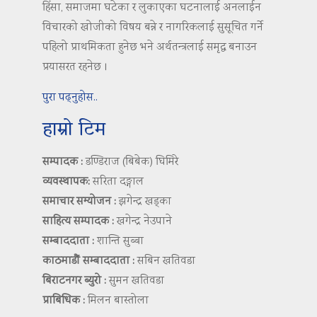
हिंसा, समाजमा घटेका र लुकाएका घटनालाई अनलाईन
विचारको खोजीको विषय बन्ने र नागरिकलाई सुसूचित गर्ने
पहिलो प्राथमिकता हुनेछ भने अर्थतन्त्रलाई समृद्ध बनाउन
प्रयासरत रहनेछ ।
पुरा पढ्नुहोस..
हाम्रो टिम
सम्पादक :
डण्डिराज (बिबेक) घिमिरे
व्यवस्थापक:
सरिता दङ्गाल
समाचार सम्योजन :
झगेन्द्र खड्का
साहित्य सम्पादक :
खगेन्द्र नेउपाने
सम्बाददाता :
शान्ति सुब्बा
काठमाडौं सम्बाददाता :
सबिन खतिवडा
बिराटनगर ब्युरो :
सुमन खतिवडा
प्राबिधिक :
मिलन बास्तोला