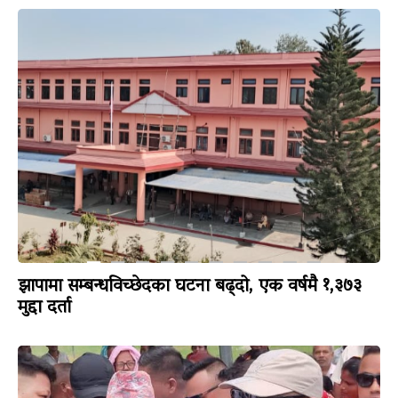
झापामा सम्बन्धविच्छेदका घटना बढ्दो, एक वर्षमै १,३७३
मुद्दा दर्ता