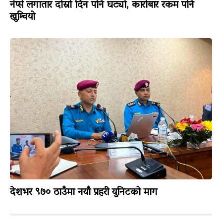
नेप्से लगातार दोस्रो दिन पनि घट्यो, कारोबार रकम पनि
खुम्चियो
देशभर ९७० ठाउँमा नयाँ प्रहरी युनिटको माग