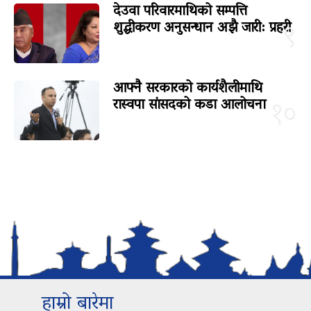
देउवा परिवारमाथिको सम्पत्ति
शुद्धीकरण अनुसन्धान अझै जारी: प्रहरी
९
आफ्नै सरकारको कार्यशैलीमाथि
रास्वपा सांसदको कडा आलोचना
१०
हाम्रो बारेमा