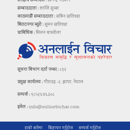
साहित्य सम्पादक :
खगेन्द्र नेउपाने
सम्बाददाता :
शान्ति सुब्बा
काठमाडौं सम्बाददाता :
सबिन खतिवडा
बिराटनगर ब्युरो :
सुमन खतिवडा
प्राबिधिक :
मिलन बास्तोला
सूचना बिभाग दर्ता नम्बर :
८९२
प्रमुख कार्यलय :
गौरादह -२, झापा, नेपाल
सम्पर्क :
९८५२६७६३०८
इमेल :
info@onlinebichar.com
हाम्रो बारेमा
बिज्ञापन गर्नुहोस
सम्पर्क गर्नुहोस