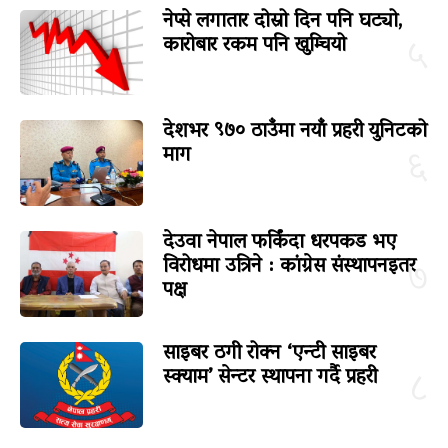
नेप्से लगातार दोस्रो दिन पनि घट्यो,
कारोबार रकम पनि खुम्चियो
५
देशभर ९७० ठाउँमा नयाँ प्रहरी युनिटको
माग
६
देउवा नेपाल फर्किंदा धरपकड भए
विरोधमा उत्रिने : कांग्रेस संस्थापनइतर
७
पक्ष
साइबर ठगी रोक्न ‘एन्टी साइबर
स्क्याम’ सेन्टर स्थापना गर्दै प्रहरी
८