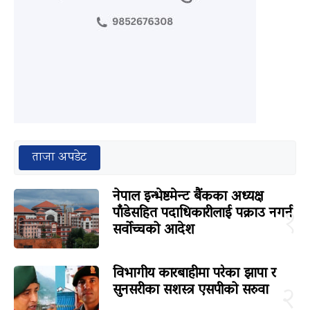
ताजा अपडेट
नेपाल इन्भेष्टमेन्ट बैंकका अध्यक्ष
पाँडेसहित पदाधिकारीलाई पक्राउ नगर्न
१
सर्वोच्चको आदेश
विभागीय कारबाहीमा परेका झापा र
सुनसरीका सशस्त्र एसपीको सरुवा
२