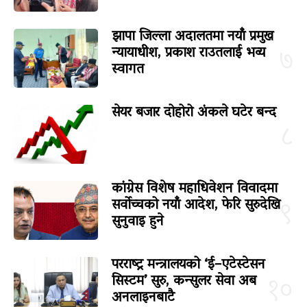
झापा जिल्ला अदालतमा नयाँ प्रमुख
न्यायाधीश, प्रकाश राउतलाई भव्य
७
स्वागत
सेयर बजार दोहोरो अंकले घटेर बन्द
८
कांग्रेस विशेष महाधिवेशन विवादमा
सर्वोच्चको नयाँ आदेश, फेरि सुरुदेखि
९
सुनुवाइ हुने
परराष्ट्र मन्त्रालयको ‘ई–एटेस्टेसन
सिस्टम’ सुरु, कन्सुलर सेवा अब
१०
अनलाइनबाटै