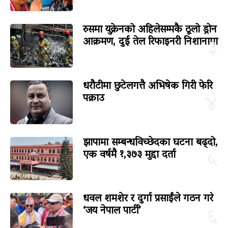
रुसमा युक्रेनको अहिलेसम्मकै ठूलो ड्रोन
आक्रमण, दुई तेल रिफाइनरी निशानामा
३
धरौटीमा छुटेलगत्तै अभिषेक गिरी फेरि
पक्राउ
४
झापामा सम्बन्धविच्छेदका घटना बढ्दो,
एक वर्षमै १,३७३ मुद्दा दर्ता
५
धवल शमशेर र दुर्गा प्रसाईंले गठन गरे
‘जय नेपाल पार्टी’
६