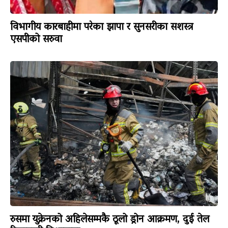
विभागीय कारबाहीमा परेका झापा र सुनसरीका सशस्त्र
एसपीको सरुवा
रुसमा युक्रेनको अहिलेसम्मकै ठूलो ड्रोन आक्रमण, दुई तेल