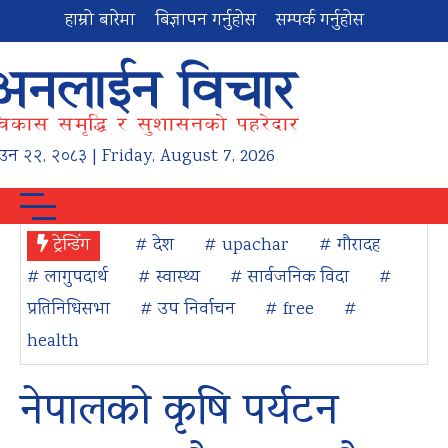
हाम्रो बारेमा
बिज्ञापन गर्नुहोस
सम्पर्क गर्नुहोस
ाउन
२२
,
२०८३
| Friday, August 7, 2026
ट्रेन्डिंग
# देश
# upachar
# गौरादह
# लागुपदार्थ
# स्वास्थ्य
# सार्वजनिक विदा
#
प्रतिनिधिसभा
# उप निर्वाचन
# free
#
health
नेपालको कृषि पर्यटन