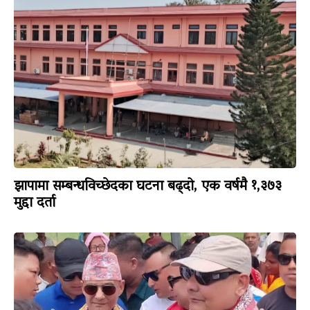
झापामा सम्बन्धविच्छेदका घटना बढ्दो, एक वर्षमै १,३७३
मुद्दा दर्ता