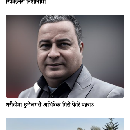
रिफाइनरी निशानामा
धरौटीमा छुटेलगत्तै अभिषेक गिरी फेरि पक्राउ