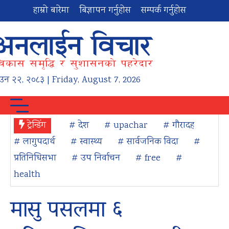
हाम्रो बारेमा
बिज्ञापन गर्नुहोस
सम्पर्क गर्नुहोस
ाउन
२२
,
२०८३
| Friday, August 7, 2026
ट्रेन्डिंग
# देश
# upachar
# गौरादह
# लागुपदार्थ
# स्वास्थ्य
# सार्वजनिक विदा
#
प्रतिनिधिसभा
# उप निर्वाचन
# free
#
health
मासु पसलमा ६