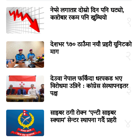
नेप्से लगातार दोस्रो दिन पनि घट्यो,
कारोबार रकम पनि खुम्चियो
१
देशभर ९७० ठाउँमा नयाँ प्रहरी युनिटको
माग
२
देउवा नेपाल फर्किंदा धरपकड भए
विरोधमा उत्रिने : कांग्रेस संस्थापनइतर
३
पक्ष
साइबर ठगी रोक्न ‘एन्टी साइबर
स्क्याम’ सेन्टर स्थापना गर्दै प्रहरी
४