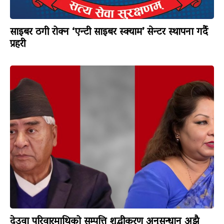
साइबर ठगी रोक्न ‘एन्टी साइबर स्क्याम’ सेन्टर स्थापना गर्दै
प्रहरी
देउवा परिवारमाथिको सम्पत्ति शुद्धीकरण अनुसन्धान अझै