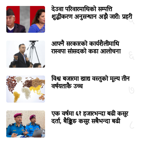
देउवा परिवारमाथिको सम्पत्ति
शुद्धीकरण अनुसन्धान अझै जारी: प्रहरी
५
आफ्नै सरकारको कार्यशैलीमाथि
रास्वपा सांसदको कडा आलोचना
६
विश्व बजारमा खाद्य वस्तुको मूल्य तीन
वर्षयताकै उच्च
७
एक वर्षमा ६१ हजारभन्दा बढी कसुर
दर्ता, बैङ्किङ कसुर सबैभन्दा बढी
८