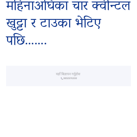
महिनाअघिका चार क्वीन्टल
खुट्टा र टाउका भेटिए
पछि…….