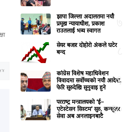
झापा जिल्ला अदालतमा नयाँ
७
प्रमुख न्यायाधीश, प्रकाश
राउतलाई भव्य स्वागत
्षा
सेयर बजार दोहोरो अंकले घटेर
८
बन्द
:४४
कांग्रेस विशेष महाधिवेशन
९
विवादमा सर्वोच्चको नयाँ आदेश,
फेरि सुरुदेखि सुनुवाइ हुने
परराष्ट्र मन्त्रालयको ‘ई–
१०
एटेस्टेसन सिस्टम’ सुरु, कन्सुलर
सेवा अब अनलाइनबाटै