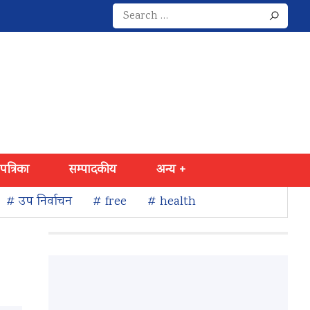
Search
for:
 पत्रिका
सम्पादकीय
अन्य +
# उप निर्वाचन
# free
# health