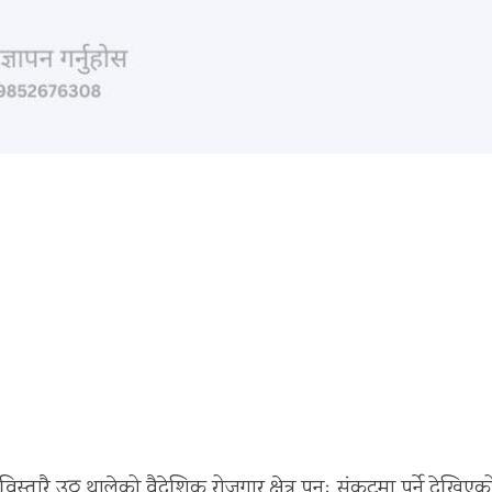
तारै उठ्न थालेको वैदेशिक रोजगार क्षेत्र पुनः संकटमा पर्ने देखिए