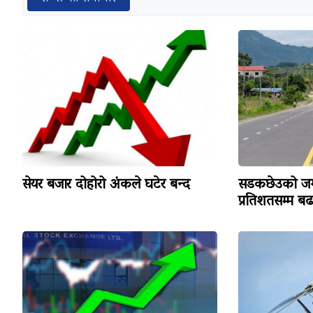
सेयर बजार दोहोरो अंकले घटेर बन्द
सडकछेउको जग
प्रतिशतसम्म ब