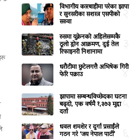
विभागीय कारबाहीमा परेका झापा
२
र सुनसरीका सशस्त्र एसपीको
सरुवा
रुसमा युक्रेनको अहिलेसम्मकै
३
ठूलो ड्रोन आक्रमण, दुई तेल
रिफाइनरी निशानामा
हरू
धरौटीमा छुटेलगत्तै अभिषेक गिरी
४
फेरि पक्राउ
झापामा सम्बन्धविच्छेदका घटना
५
बढ्दो, एक वर्षमै १,३७३ मुद्दा
ी
दर्ता
ा
धवल शमशेर र दुर्गा प्रसाईंले
ले
६
गठन गरे ‘जय नेपाल पार्टी’