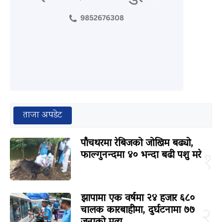
ताजा अपडेट
पाँचथरमा रेबिजको जोखिम बढ्यो,
फाल्गुनन्दमा ४० भन्दा बढी पशु मरे
१
झापामा एक वर्षमा २४ हजार ६८०
चालक कारबाहीमा, दुर्घटनामा ७७
२