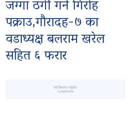
जग्गा ठगी गर्ने गिरोह
पक्राउ,गौरादह-७ का
वडाध्यक्ष बलराम खरेल
सहित ६ फरार