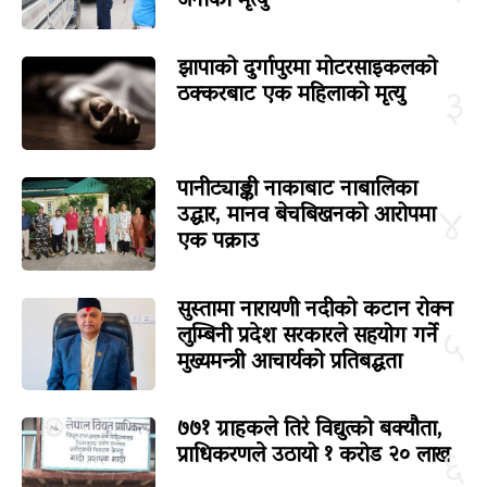
जनाको मृत्यु
झापाको दुर्गापुरमा मोटरसाइकलको
ठक्करबाट एक महिलाको मृत्यु
३
पानीट्याङ्की नाकाबाट नाबालिका
उद्धार, मानव बेचबिखनको आरोपमा
४
एक पक्राउ
सुस्तामा नारायणी नदीको कटान रोक्न
लुम्बिनी प्रदेश सरकारले सहयोग गर्ने
५
मुख्यमन्त्री आचार्यको प्रतिबद्धता
७७१ ग्राहकले तिरे विद्युत्को बक्यौता,
प्राधिकरणले उठायो १ करोड २० लाख
६