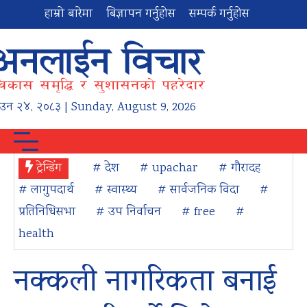
हाम्रो बारेमा
बिज्ञापन गर्नुहोस
सम्पर्क गर्नुहोस
ाउन
२४
,
२०८३
| Sunday, August 9, 2026
ट्रेन्डिंग
# देश
# upachar
# गौरादह
# लागुपदार्थ
# स्वास्थ्य
# सार्वजनिक विदा
#
प्रतिनिधिसभा
# उप निर्वाचन
# free
#
health
नक्कली नागरिकता बनाई