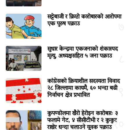
सट्टेबाजी र क्रिप्टो कारोबारको आरोपमा
एक पुरुष पक्राउ
७
सुधार केन्द्रमा एकजनाको शंकास्पद
मृत्यु, अध्यक्षसहित ५ जना पक्राउ
८
कांग्रेसको क्रियाशील सदस्यता विवाद
२८ जिल्लामा कायमै, ६० भन्दा बढी
९
निर्वाचन क्षेत्र प्रभावित
कुपण्डोलमा खैरो हेरोइन कारोबारः ३
फलामे गेट, ४ सीसीटीभी र २ कुकुर
१०
राखेर धन्दा चलाउने युवक पक्राउ