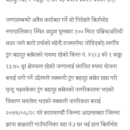
बहादुर विष्ट र भद्रपुर-७ का ५३ वर्षीय प्रकाश कार्की छन्।
जग्गासम्बन्धी अवैध कारोबार गर्ने सो गिरोहले बिर्तामोड
नगरपालिका१ स्थित अदुवा पुलबाट १०० मिटर पश्चिम(अतिथी
सदन जाने बाटो तर्फको महेन्दै राजमार्गमा जोडिएको) स्वर्गीय
टुंग बहादुर बस्नेतको नाममा रहेको कित्ता नं. ४१८३ को १ कठ्ठा
१३.७५ धुर क्षेत्रफल रहेको जग्गालाई संगठित रुपमा योजना
बनाई ठगी गर्ने उद्देश्यले नक्कली टुंग बहादुर बस्नेत खडा गरी
मृत्यु भइसकेका टुंग बहादुर बस्नेतको नागरिकतामा भएको
विवरण समावेश भएको नक्कली नागरिकता बनाई
२०७७/०६/२८ गते काठमाण्डौं जिल्ला अदालतबाट जिल्ला
झापा बाह्रदशी गाउँपालिका वडा नं.३ घर भई हाल बिर्तामोड