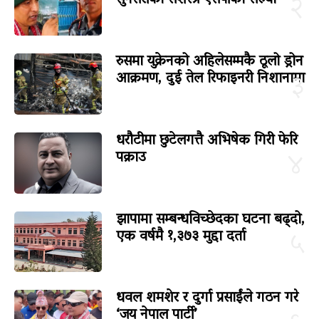
२
रुसमा युक्रेनको अहिलेसम्मकै ठूलो ड्रोन
आक्रमण, दुई तेल रिफाइनरी निशानामा
३
धरौटीमा छुटेलगत्तै अभिषेक गिरी फेरि
पक्राउ
४
झापामा सम्बन्धविच्छेदका घटना बढ्दो,
एक वर्षमै १,३७३ मुद्दा दर्ता
५
धवल शमशेर र दुर्गा प्रसाईंले गठन गरे
‘जय नेपाल पार्टी’