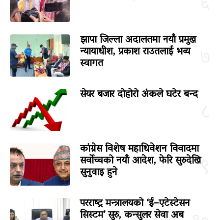
६
झापा जिल्ला अदालतमा नयाँ प्रमुख
न्यायाधीश, प्रकाश राउतलाई भव्य
७
स्वागत
सेयर बजार दोहोरो अंकले घटेर बन्द
८
कांग्रेस विशेष महाधिवेशन विवादमा
सर्वोच्चको नयाँ आदेश, फेरि सुरुदेखि
९
सुनुवाइ हुने
परराष्ट्र मन्त्रालयको ‘ई–एटेस्टेसन
सिस्टम’ सुरु, कन्सुलर सेवा अब