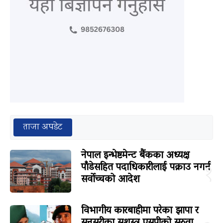
ताजा अपडेट
नेपाल इन्भेष्टमेन्ट बैंकका अध्यक्ष
पाँडेसहित पदाधिकारीलाई पक्राउ नगर्न
१
सर्वोच्चको आदेश
विभागीय कारबाहीमा परेका झापा र
सुनसरीका सशस्त्र एसपीको सरुवा