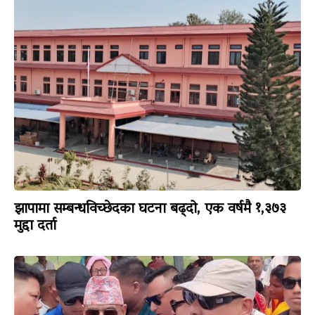
झापामा सम्बन्धविच्छेदका घटना बढ्दो, एक वर्षमै १,३७३
मुद्दा दर्ता