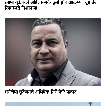
रुसमा युक्रेनको अहिलेसम्मकै ठूलो ड्रोन आक्रमण, दुई तेल
रिफाइनरी निशानामा
धरौटीमा छुटेलगत्तै अभिषेक गिरी फेरि पक्राउ