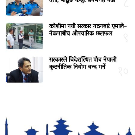
दर्ता, बैङ्किङ कसुर सबैभन्दा बढी
८
कोशीमा नयाँ सरकार गठनबारे एमाले–
नेकपाबीच औपचारिक छलफल
९
सरकारले विदेशस्थित पाँच नेपाली
कूटनीतिक नियोग बन्द गर्ने
१०