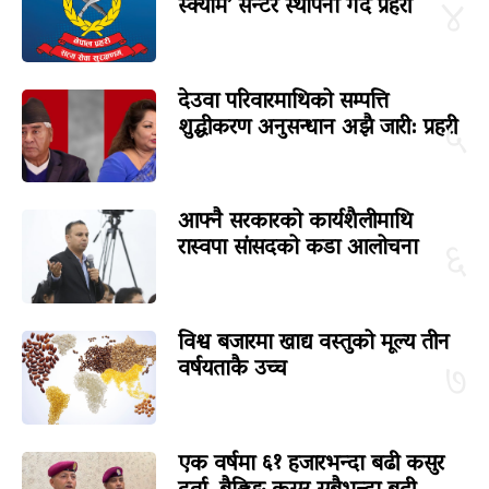
स्क्याम’ सेन्टर स्थापना गर्दै प्रहरी
४
देउवा परिवारमाथिको सम्पत्ति
शुद्धीकरण अनुसन्धान अझै जारी: प्रहरी
५
आफ्नै सरकारको कार्यशैलीमाथि
रास्वपा सांसदको कडा आलोचना
६
विश्व बजारमा खाद्य वस्तुको मूल्य तीन
वर्षयताकै उच्च
७
एक वर्षमा ६१ हजारभन्दा बढी कसुर