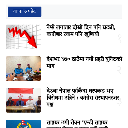
ताजा अपडेट
नेप्से लगातार दोस्रो दिन पनि घट्यो,
कारोबार रकम पनि खुम्चियो
१
देशभर ९७० ठाउँमा नयाँ प्रहरी युनिटको
माग
२
देउवा नेपाल फर्किंदा धरपकड भए
विरोधमा उत्रिने : कांग्रेस संस्थापनइतर
३
पक्ष
साइबर ठगी रोक्न ‘एन्टी साइबर