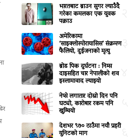
न
भारतबाट ब्राउन सुगर ल्याउँदै
२
गरेका कमलका एक युवक
पक्राउ
अमेरिकामा
३
‘साइक्लोस्पोरायासिस’ संक्रमण
फैलियो, दुईजनाको मृत्यु
ना
ब्रोड पिक दुर्घटना : निम्स
४
दाइसहित चार नेपालीको शव
इस्लामावाद ल्याइयो
नेप्से लगातार दोस्रो दिन पनि
५
घट्यो, कारोबार रकम पनि
ढेर
खुम्चियो
प
देशभर ९७० ठाउँमा नयाँ प्रहरी
६
युनिटको माग