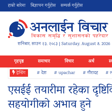
हाम्रो बारेमा
बिज्ञापन गर्नुहोस
सम्पर्क गर्नुहोस
शनिबार
,
साउन
२३
,
२०८३
| Saturday, August 8, 2026
गृहपृष्ठ
समाचार
विचार
अर्थ
स्
ट्रेन्डिंग
# देश
# upachar
# गौरादह
# ल
एसईई तयारीमा रहेका दृष्टिवि
सहयोगीको अभाव हुने