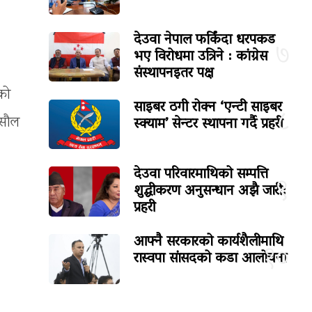
देउवा नेपाल फर्किंदा धरपकड
७
भए विरोधमा उत्रिने : कांग्रेस
संस्थापनइतर पक्ष
रको
साइबर ठगी रोक्न ‘एन्टी साइबर
८
स्क्याम’ सेन्टर स्थापना गर्दै प्रहरी
 सौल
देउवा परिवारमाथिको सम्पत्ति
९
शुद्धीकरण अनुसन्धान अझै जारी:
प्रहरी
आफ्नै सरकारको कार्यशैलीमाथि
१०
रास्वपा सांसदको कडा आलोचना