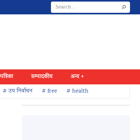
Search
for:
 पत्रिका
सम्पादकीय
अन्य +
# उप निर्वाचन
# free
# health