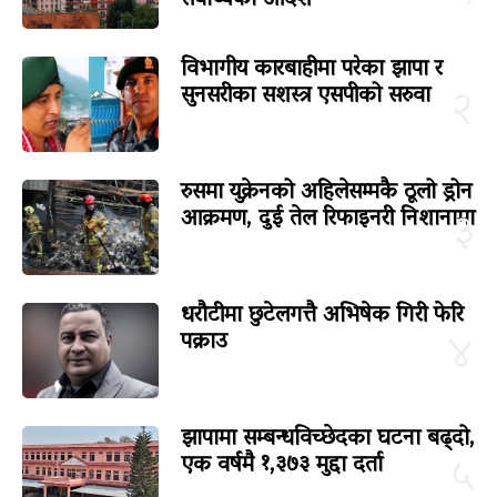
सर्वोच्चको आदेश
विभागीय कारबाहीमा परेका झापा र
सुनसरीका सशस्त्र एसपीको सरुवा
२
रुसमा युक्रेनको अहिलेसम्मकै ठूलो ड्रोन
आक्रमण, दुई तेल रिफाइनरी निशानामा
३
धरौटीमा छुटेलगत्तै अभिषेक गिरी फेरि
पक्राउ
४
झापामा सम्बन्धविच्छेदका घटना बढ्दो,
एक वर्षमै १,३७३ मुद्दा दर्ता
५