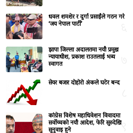
धवल शमशेर र दुर्गा प्रसाईंले गठन गरे
‘जय नेपाल पार्टी’
६
झापा जिल्ला अदालतमा नयाँ प्रमुख
न्यायाधीश, प्रकाश राउतलाई भव्य
७
स्वागत
सेयर बजार दोहोरो अंकले घटेर बन्द
८
कांग्रेस विशेष महाधिवेशन विवादमा
सर्वोच्चको नयाँ आदेश, फेरि सुरुदेखि
९
सुनुवाइ हुने