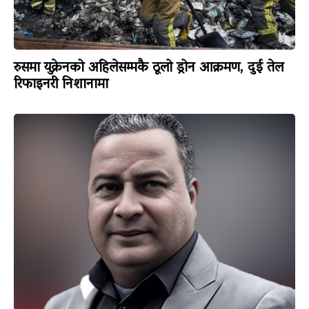
रुसमा युक्रेनको अहिलेसम्मकै ठूलो ड्रोन आक्रमण, दुई तेल
रिफाइनरी निशानामा