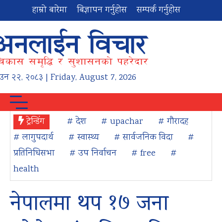
हाम्रो बारेमा
बिज्ञापन गर्नुहोस
सम्पर्क गर्नुहोस
ाउन
२२
,
२०८३
| Friday, August 7, 2026
ट्रेन्डिंग
# देश
# upachar
# गौरादह
# लागुपदार्थ
# स्वास्थ्य
# सार्वजनिक विदा
#
प्रतिनिधिसभा
# उप निर्वाचन
# free
#
health
नेपालमा थप १७ जना