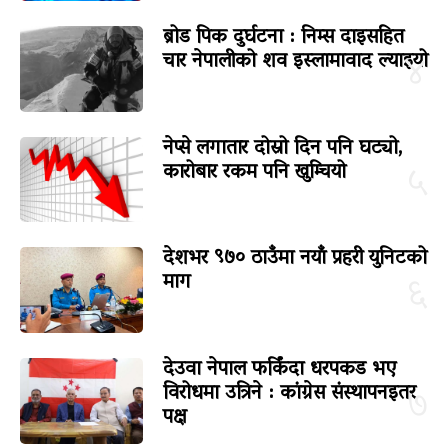
ब्रोड पिक दुर्घटना : निम्स दाइसहित
चार नेपालीको शव इस्लामावाद ल्याइयो
४
नेप्से लगातार दोस्रो दिन पनि घट्यो,
कारोबार रकम पनि खुम्चियो
५
देशभर ९७० ठाउँमा नयाँ प्रहरी युनिटको
माग
६
देउवा नेपाल फर्किंदा धरपकड भए
विरोधमा उत्रिने : कांग्रेस संस्थापनइतर
७
पक्ष