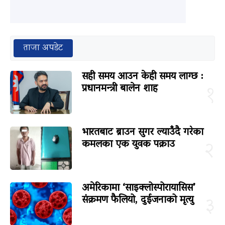
ताजा अपडेट
सही समय आउन केही समय लाग्छ :
प्रधानमन्त्री बालेन शाह
१
भारतबाट ब्राउन सुगर ल्याउँदै गरेका
कमलका एक युवक पक्राउ
२
अमेरिकामा ‘साइक्लोस्पोरायासिस’
संक्रमण फैलियो, दुईजनाको मृत्यु
३