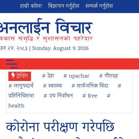
हाम्रो बारेमा
बिज्ञापन गर्नुहोस
सम्पर्क गर्नुहोस
ाउन
२४
,
२०८३
| Sunday, August 9, 2026
ट्रेन्डिंग
# देश
# upachar
# गौरादह
# लागुपदार्थ
# स्वास्थ्य
# सार्वजनिक विदा
#
प्रतिनिधिसभा
# उप निर्वाचन
# free
#
health
कोरोना परीक्षण गरेपछि