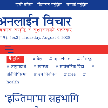
हाम्रो बारेमा
बिज्ञापन गर्नुहोस
सम्पर्क गर्नुहोस
न
२१
,
२०८३
| Thursday, August 6, 2026
ट्रेन्डिंग
# देश
# upachar
# गौरादह
# लागुपदार्थ
# स्वास्थ्य
# सार्वजनिक विदा
#
प्रतिनिधिसभा
# उप निर्वाचन
# free
#
health
‘इज्तिमा’मा सहभागि