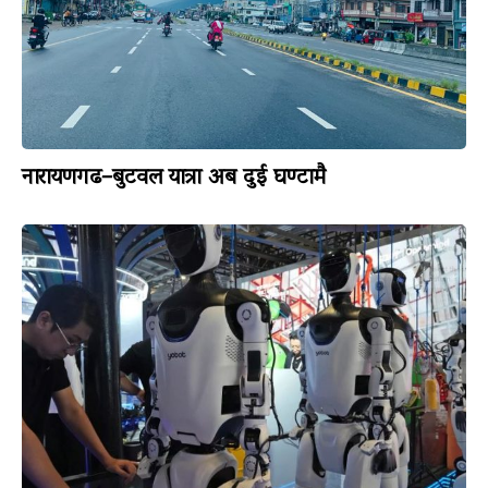
नारायणगढ–बुटवल यात्रा अब दुई घण्टामै