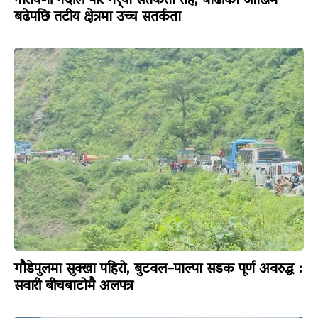
नारायणी नदीले पार गर्‍यो सतर्कता तह, बाढीको जोखिम
बढेपछि तटीय क्षेत्रमा उच्च सतर्कता
गौडेपुलमा सुक्खा पहिरो, बुटवल–पाल्पा सडक पूर्ण अवरुद्ध :
सवारी बीचबाटोमै अलपत्र