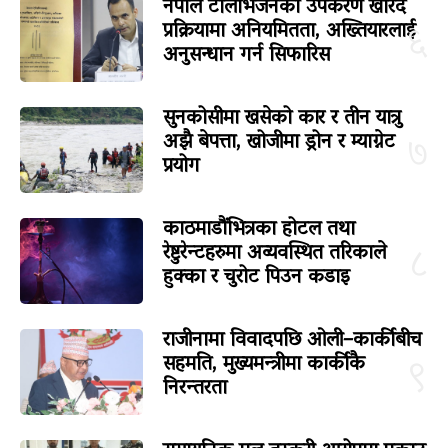
नेपाल टेलिभिजनको उपकरण खरिद
प्रक्रियामा अनियमितता, अख्तियारलाई
६
अनुसन्धान गर्न सिफारिस
सुनकोसीमा खसेको कार र तीन यात्रु
अझै बेपत्ता, खोजीमा ड्रोन र म्याग्नेट
७
प्रयोग
काठमाडौंभित्रका होटल तथा
रेष्टुरेन्टहरुमा अव्यवस्थित तरिकाले
८
हुक्का र चुरोट पिउन कडाइ
राजीनामा विवादपछि ओली–कार्कीबीच
सहमति, मुख्यमन्त्रीमा कार्कीकै
९
निरन्तरता