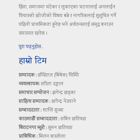
हिंसा, समाजमा घटेका र लुकाएका घटनालाई अनलाईन
विचारको खोजीको विषय बन्ने र नागरिकलाई सुसूचित गर्ने
पहिलो प्राथमिकता हुनेछ भने अर्थतन्त्रलाई समृद्ध बनाउन
प्रयासरत रहनेछ ।
पुरा पढ्नुहोस..
हाम्रो टिम
सम्पादक :
डण्डिराज (बिबेक) घिमिरे
व्यवस्थापक:
सरिता दङ्गाल
समाचार सम्योजन :
झगेन्द्र खड्का
साहित्य सम्पादक :
खगेन्द्र नेउपाने
सम्बाददाता :
शान्ति सुब्बा
काठमाडौं सम्बाददाता :
सबिन खतिवडा
बिराटनगर ब्युरो :
सुमन खतिवडा
प्राबिधिक :
मिलन बास्तोला