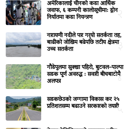
अमेरिकालाई चीनको कडा आर्थिक
जवाफ, ६ कम्पनी कालोसूचीमा: ड्रोन
२
निर्यातमा कडा नियन्त्रण
नारायणी नदीले पार गर्‍यो सतर्कता तह,
बाढीको जोखिम बढेपछि तटीय क्षेत्रमा
३
उच्च सतर्कता
गौडेपुलमा सुक्खा पहिरो, बुटवल–पाल्पा
सडक पूर्ण अवरुद्ध : सवारी बीचबाटोमै
४
अलपत्र
सडकछेउको जग्गामा विकास कर २५
प्रतिशतसम्म बढाउने सरकारको तयारी
५