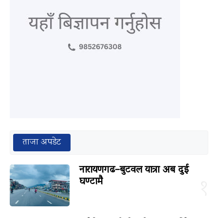
ताजा अपडेट
नारायणगढ–बुटवल यात्रा अब दुई
घण्टामै
१