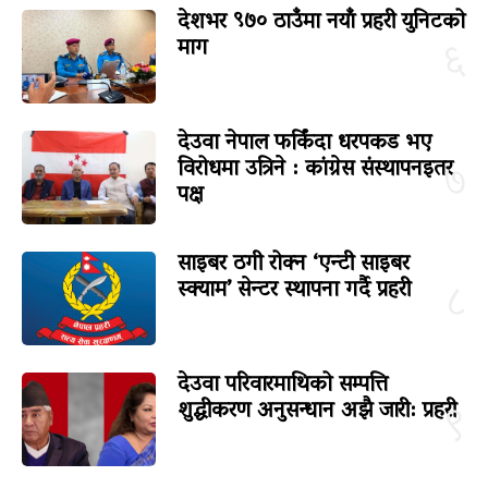
देशभर ९७० ठाउँमा नयाँ प्रहरी युनिटको
माग
६
देउवा नेपाल फर्किंदा धरपकड भए
विरोधमा उत्रिने : कांग्रेस संस्थापनइतर
७
पक्ष
साइबर ठगी रोक्न ‘एन्टी साइबर
स्क्याम’ सेन्टर स्थापना गर्दै प्रहरी
८
देउवा परिवारमाथिको सम्पत्ति
शुद्धीकरण अनुसन्धान अझै जारी: प्रहरी
९