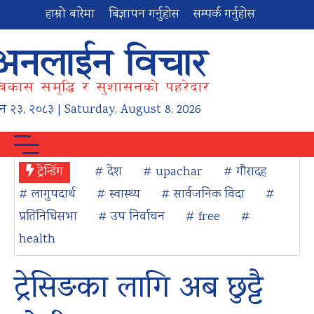
हाम्रो बारेमा
बिज्ञापन गर्नुहोस
सम्पर्क गर्नुहोस
न
२३
,
२०८३
| Saturday, August 8, 2026
ट्रेन्डिंग
# देश
# upachar
# गौरादह
# लागुपदार्थ
# स्वास्थ्य
# सार्वजनिक विदा
#
प्रतिनिधिसभा
# उप निर्वाचन
# free
#
health
ट्रेसिङका लागि अब छुट्टै