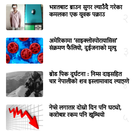
भारतबाट ब्राउन सुगर ल्याउँदै गरेका
कमलका एक युवक पक्राउ
२
अमेरिकामा ‘साइक्लोस्पोरायासिस’
संक्रमण फैलियो, दुईजनाको मृत्यु
३
ब्रोड पिक दुर्घटना : निम्स दाइसहित
चार नेपालीको शव इस्लामावाद ल्याइयो
४
नेप्से लगातार दोस्रो दिन पनि घट्यो,
कारोबार रकम पनि खुम्चियो
५