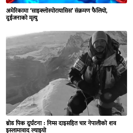
अमेरिकामा ‘साइक्लोस्पोरायासिस’ संक्रमण फैलियो,
दुईजनाको मृत्यु
ब्रोड पिक दुर्घटना : निम्स दाइसहित चार नेपालीको शव
इस्लामावाद ल्याइयो