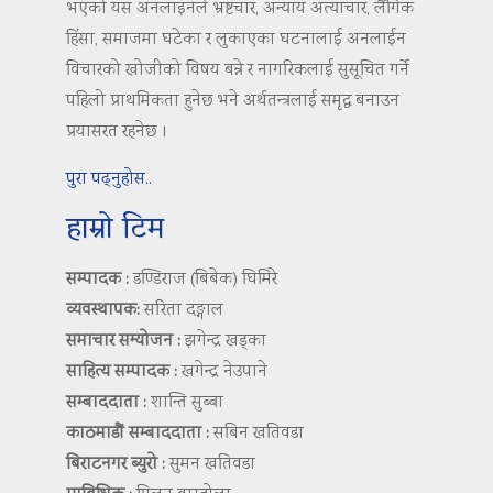
भएको यस अनलाइनले भ्रष्टचार, अन्याय अत्याचार, लैंगिक
हिंसा, समाजमा घटेका र लुकाएका घटनालाई अनलाईन
विचारको खोजीको विषय बन्ने र नागरिकलाई सुसूचित गर्ने
पहिलो प्राथमिकता हुनेछ भने अर्थतन्त्रलाई समृद्ध बनाउन
प्रयासरत रहनेछ ।
पुरा पढ्नुहोस..
हाम्रो टिम
सम्पादक :
डण्डिराज (बिबेक) घिमिरे
व्यवस्थापक:
सरिता दङ्गाल
समाचार सम्योजन :
झगेन्द्र खड्का
साहित्य सम्पादक :
खगेन्द्र नेउपाने
सम्बाददाता :
शान्ति सुब्बा
काठमाडौं सम्बाददाता :
सबिन खतिवडा
बिराटनगर ब्युरो :
सुमन खतिवडा