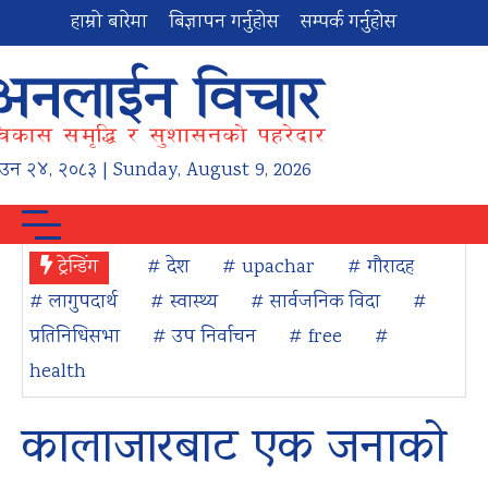
हाम्रो बारेमा
बिज्ञापन गर्नुहोस
सम्पर्क गर्नुहोस
ाउन
२४
,
२०८३
| Sunday, August 9, 2026
ट्रेन्डिंग
# देश
# upachar
# गौरादह
# लागुपदार्थ
# स्वास्थ्य
# सार्वजनिक विदा
#
प्रतिनिधिसभा
# उप निर्वाचन
# free
#
health
कालाजारबाट एक जनाको