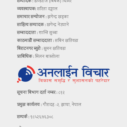
सम्पादक :
डण्डिराज (बिबेक) घिमिरे
व्यवस्थापक:
सरिता दङ्गाल
समाचार सम्योजन :
झगेन्द्र खड्का
साहित्य सम्पादक :
खगेन्द्र नेउपाने
सम्बाददाता :
शान्ति सुब्बा
काठमाडौं सम्बाददाता :
सबिन खतिवडा
बिराटनगर ब्युरो :
सुमन खतिवडा
प्राबिधिक :
मिलन बास्तोला
सूचना बिभाग दर्ता नम्बर :
८९२
प्रमुख कार्यलय :
गौरादह -२, झापा, नेपाल
सम्पर्क :
९८५२६७६३०८