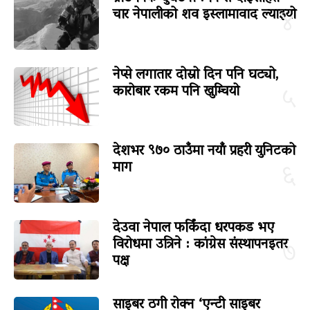
चार नेपालीको शव इस्लामावाद ल्याइयो
४
नेप्से लगातार दोस्रो दिन पनि घट्यो,
कारोबार रकम पनि खुम्चियो
५
देशभर ९७० ठाउँमा नयाँ प्रहरी युनिटको
माग
६
देउवा नेपाल फर्किंदा धरपकड भए
विरोधमा उत्रिने : कांग्रेस संस्थापनइतर
७
पक्ष
साइबर ठगी रोक्न ‘एन्टी साइबर