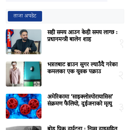
ताजा अपडेट
सही समय आउन केही समय लाग्छ :
प्रधानमन्त्री बालेन शाह
१
भारतबाट ब्राउन सुगर ल्याउँदै गरेका
कमलका एक युवक पक्राउ
२
अमेरिकामा ‘साइक्लोस्पोरायासिस’
संक्रमण फैलियो, दुईजनाको मृत्यु
३
ब्रोड पिक दुर्घटना : निम्स दाइसहित