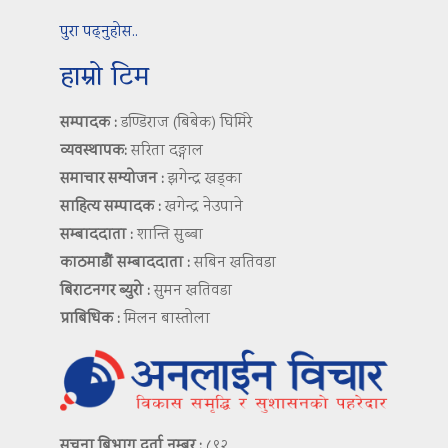
पुरा पढ्नुहोस..
हाम्रो टिम
सम्पादक :
डण्डिराज (बिबेक) घिमिरे
व्यवस्थापक:
सरिता दङ्गाल
समाचार सम्योजन :
झगेन्द्र खड्का
साहित्य सम्पादक :
खगेन्द्र नेउपाने
सम्बाददाता :
शान्ति सुब्बा
काठमाडौं सम्बाददाता :
सबिन खतिवडा
बिराटनगर ब्युरो :
सुमन खतिवडा
प्राबिधिक :
मिलन बास्तोला
सूचना बिभाग दर्ता नम्बर :
८९२