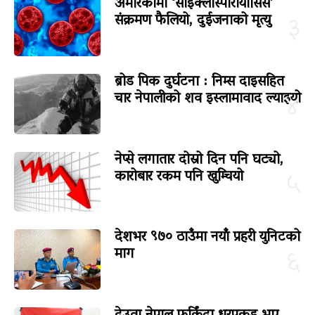
अमेरिकामा ‘साइक्लोस्पोरायासिस’
संक्रमण फैलियो, दुईजनाको मृत्यु
३
ब्रोड पिक दुर्घटना : निम्स दाइसहित
चार नेपालीको शव इस्लामावाद ल्याइयो
४
नेप्से लगातार दोस्रो दिन पनि घट्यो,
कारोबार रकम पनि खुम्चियो
५
देशभर ९७० ठाउँमा नयाँ प्रहरी युनिटको
माग
६