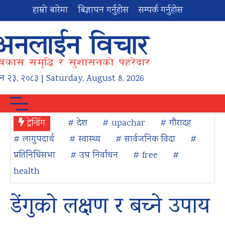
हाम्रो बारेमा
बिज्ञापन गर्नुहोस
सम्पर्क गर्नुहोस
न
२३
,
२०८३
| Saturday, August 8, 2026
ट्रेन्डिंग
# देश
# upachar
# गौरादह
# लागुपदार्थ
# स्वास्थ्य
# सार्वजनिक विदा
#
प्रतिनिधिसभा
# उप निर्वाचन
# free
#
health
डेंगुको लक्षण र बच्ने उपाय