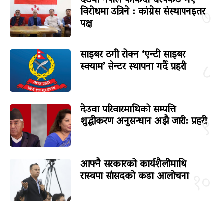
देउवा नेपाल फर्किंदा धरपकड भए
विरोधमा उत्रिने : कांग्रेस संस्थापनइतर
७
पक्ष
साइबर ठगी रोक्न ‘एन्टी साइबर
स्क्याम’ सेन्टर स्थापना गर्दै प्रहरी
८
देउवा परिवारमाथिको सम्पत्ति
शुद्धीकरण अनुसन्धान अझै जारी: प्रहरी
९
आफ्नै सरकारको कार्यशैलीमाथि
रास्वपा सांसदको कडा आलोचना
१०