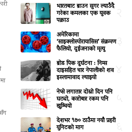
कारी
भारतबाट ब्राउन सुगर ल्याउँदै
२
गरेका कमलका एक युवक
पक्राउ
अमेरिकामा
३
‘साइक्लोस्पोरायासिस’ संक्रमण
फैलियो, दुईजनाको मृत्यु
ब्रोड पिक दुर्घटना : निम्स
४
ी
दाइसहित चार नेपालीको शव
इस्लामावाद ल्याइयो
ममा
नेप्से लगातार दोस्रो दिन पनि
५
घट्यो, कारोबार रकम पनि
खुम्चियो
सँग
देशभर ९७० ठाउँमा नयाँ प्रहरी
६
युनिटको माग