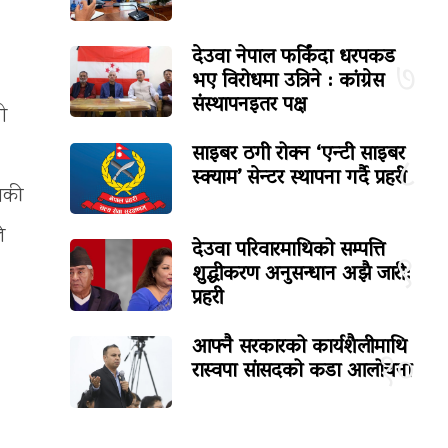
देउवा नेपाल फर्किंदा धरपकड
७
भए विरोधमा उत्रिने : कांग्रेस
संस्थापनइतर पक्ष
ी
साइबर ठगी रोक्न ‘एन्टी साइबर
८
स्क्याम’ सेन्टर स्थापना गर्दै प्रहरी
उनकी
े
देउवा परिवारमाथिको सम्पत्ति
९
शुद्धीकरण अनुसन्धान अझै जारी:
प्रहरी
आफ्नै सरकारको कार्यशैलीमाथि
१०
रास्वपा सांसदको कडा आलोचना