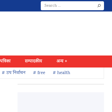
Search
for:
 पत्रिका
सम्पादकीय
अन्य +
# उप निर्वाचन
# free
# health