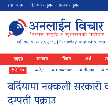
हाम्रो बारेमा
बिज्ञापन गर्नुहोस
सम्पर्क गर्नुहोस
शनिबार
,
साउन
२३
,
२०८३
| Saturday, August 8, 2026
गृहपृष्ठ
समाचार
विचार
अर्थ
स्
ट्रेन्डिंग
# देश
# upachar
# गौरादह
# ला
बर्दियामा नक्कली सरकारी 
दम्पती पक्राउ