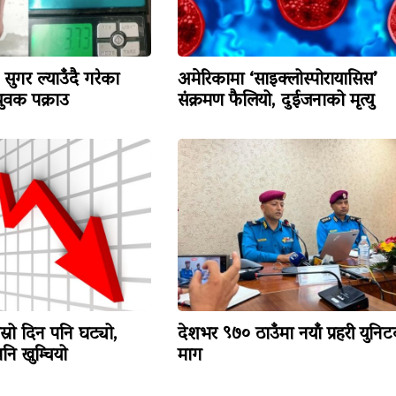
सुगर ल्याउँदै गरेका
अमेरिकामा ‘साइक्लोस्पोरायासिस’
वक पक्राउ
संक्रमण फैलियो, दुईजनाको मृत्यु
ोस्रो दिन पनि घट्यो,
देशभर ९७० ठाउँमा नयाँ प्रहरी युनि
ि खुम्चियो
माग