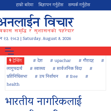
हाम्रो बारेमा
बिज्ञापन गर्नुहोस
सम्पर्क गर्नुहोस
न
२३
,
२०८३
| Saturday, August 8, 2026
ट्रेन्डिंग
# देश
# upachar
# गौरादह
#
लागुपदार्थ
# स्वास्थ्य
# सार्वजनिक विदा
#
प्रतिनिधिसभा
# उप निर्वाचन
# free
#
health
भारतीय नागरिकलाई