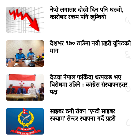
नेप्से लगातार दोस्रो दिन पनि घट्यो,
कारोबार रकम पनि खुम्चियो
५
देशभर ९७० ठाउँमा नयाँ प्रहरी युनिटको
माग
६
देउवा नेपाल फर्किंदा धरपकड भए
विरोधमा उत्रिने : कांग्रेस संस्थापनइतर
७
पक्ष
साइबर ठगी रोक्न ‘एन्टी साइबर
स्क्याम’ सेन्टर स्थापना गर्दै प्रहरी
८