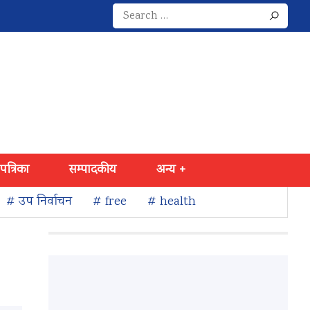
Search
for:
 पत्रिका
सम्पादकीय
अन्य +
# उप निर्वाचन
# free
# health