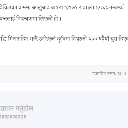
ले चेकिङका क्रममा बल्खुबाट बा४ख ६७७१ र बा३ख ६५६८ नम्बरको
पन्तलाई नियन्त्रणमा लिएको हो ।
ि मिलाइदिन भन्दै उनीहरुले दुईवटा टिपरको ५०० रुपैयाँ घुस दिए
प्रकाशित समय: १३:५१