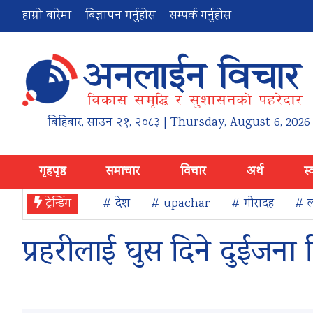
हाम्रो बारेमा
बिज्ञापन गर्नुहोस
सम्पर्क गर्नुहोस
बिहिबार
,
साउन
२१
,
२०८३
| Thursday, August 6, 2026
गृहपृष्ठ
समाचार
विचार
अर्थ
स्
ट्रेन्डिंग
# देश
# upachar
# गौरादह
# ल
प्रहरीलाई घुस दिने दुईजना