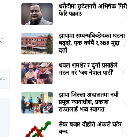
धरौटीमा छुटेलगत्तै अभिषेक गिरी
२
फेरि पक्राउ
झापामा सम्बन्धविच्छेदका घटना
३
को
बढ्दो, एक वर्षमै १,३७३ मुद्दा
दर्ता
धवल शमशेर र दुर्गा प्रसाईंले
४
गठन गरे ‘जय नेपाल पार्टी’
:४५
झापा जिल्ला अदालतमा नयाँ
५
प्रमुख न्यायाधीश, प्रकाश
राउतलाई भव्य स्वागत
सेयर बजार दोहोरो अंकले घटेर
६
बन्द