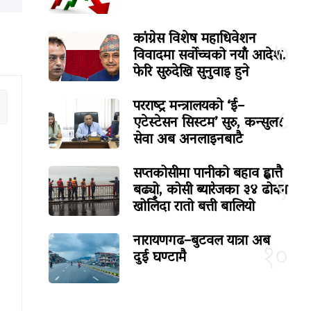
कांग्रेस विशेष महाधिवेशन
७
विवादमा सर्वोच्चको नयाँ आदेश,
फेरि सुरुदेखि सुनुवाइ हुने
परराष्ट्र मन्त्रालयको ‘ई–
८
एटेस्टेसन सिस्टम’ सुरु, कन्सुलर
सेवा अब अनलाइनबाटै
सप्तकोसीमा पानीको बहाव ह्वात्तै
९
बढ्यो, कोसी ब्यारेजका ३४ ढोका
खोलिँदा रातो बत्ती बालियो
नारायणगढ–बुटवल यात्रा अब
१०
दुई घण्टामै