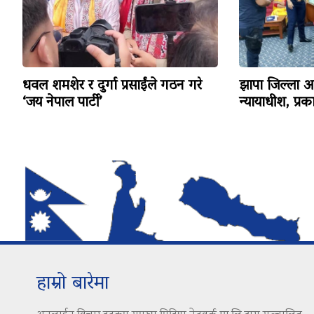
धवल शमशेर र दुर्गा प्रसाईंले गठन गरे
झापा जिल्ला अद
‘जय नेपाल पार्टी’
न्यायाधीश, प्र
हाम्रो बारेमा