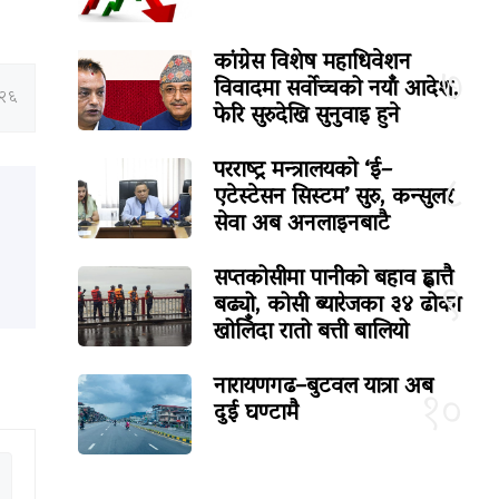
कांग्रेस विशेष महाधिवेशन
७
विवादमा सर्वोच्चको नयाँ आदेश,
:२६
फेरि सुरुदेखि सुनुवाइ हुने
परराष्ट्र मन्त्रालयको ‘ई–
८
एटेस्टेसन सिस्टम’ सुरु, कन्सुलर
सेवा अब अनलाइनबाटै
सप्तकोसीमा पानीको बहाव ह्वात्तै
९
बढ्यो, कोसी ब्यारेजका ३४ ढोका
खोलिँदा रातो बत्ती बालियो
नारायणगढ–बुटवल यात्रा अब
१०
दुई घण्टामै