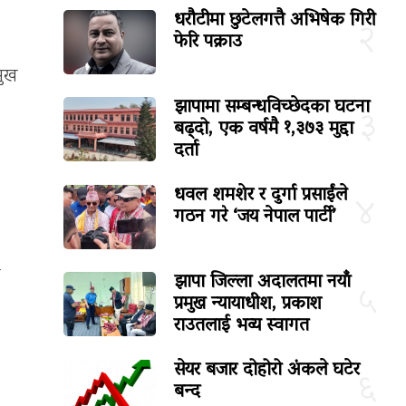
।
धरौटीमा छुटेलगत्तै अभिषेक गिरी
२
फेरि पक्राउ
मुख
झापामा सम्बन्धविच्छेदका घटना
३
बढ्दो, एक वर्षमै १,३७३ मुद्दा
दर्ता
धवल शमशेर र दुर्गा प्रसाईंले
४
गठन गरे ‘जय नेपाल पार्टी’
झापा जिल्ला अदालतमा नयाँ
५
प्रमुख न्यायाधीश, प्रकाश
राउतलाई भव्य स्वागत
सेयर बजार दोहोरो अंकले घटेर
६
बन्द