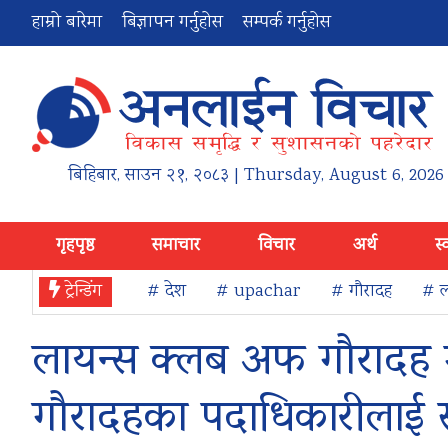
हाम्रो बारेमा
बिज्ञापन गर्नुहोस
सम्पर्क गर्नुहोस
बिहिबार
,
साउन
२१
,
२०८३
| Thursday, August 6, 2026
गृहपृष्ठ
समाचार
विचार
अर्थ
स्
ट्रेन्डिंग
# देश
# upachar
# गौरादह
# ल
लायन्स क्लब अफ गौरादह 
गौरादहका पदाधिकारीलाई 