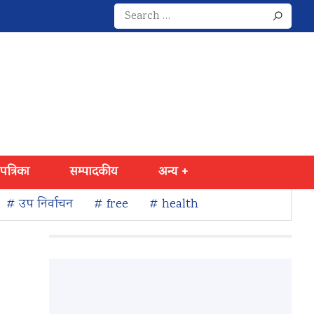
Search
for:
 पत्रिका
सम्पादकीय
अन्य +
# उप निर्वाचन
# free
# health