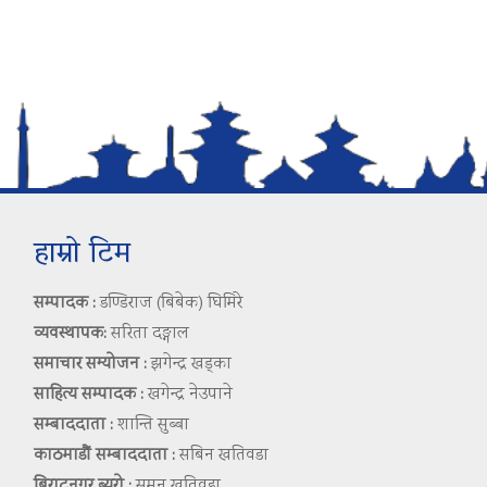
हाम्रो टिम
सम्पादक :
डण्डिराज (बिबेक) घिमिरे
व्यवस्थापक:
सरिता दङ्गाल
समाचार सम्योजन :
झगेन्द्र खड्का
साहित्य सम्पादक :
खगेन्द्र नेउपाने
सम्बाददाता :
शान्ति सुब्बा
काठमाडौं सम्बाददाता :
सबिन खतिवडा
बिराटनगर ब्युरो :
सुमन खतिवडा