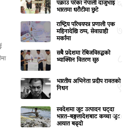
६
पक्राउ परेका नेपाली दाजुभाइ
भारतमा धरौटीमा छुटे
राष्ट्रिय परिचयपत्र प्रणाली एक
७
महिनादेखि ठप्प, सेवाग्राही
मर्कामा
ई
सबै प्रदेशमा रेबिजविरुद्धको
८
ंमा
भ्याक्सिन वितरण सुरु
भारतीय अभिनेता प्रदीप रावतको
९
निधन
स्वदेशमा जुट उत्पादन घट्दा
१०
भारत–बङ्गलादेशबाट कच्चा जुट
आयात बढ्दो