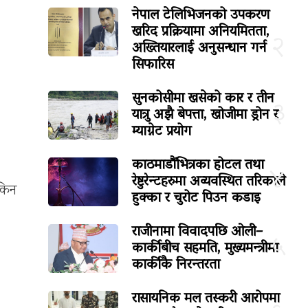
नेपाल टेलिभिजनको उपकरण
खरिद प्रक्रियामा अनियमितता,
२
अख्तियारलाई अनुसन्धान गर्न
सिफारिस
सुनकोसीमा खसेको कार र तीन
३
यात्रु अझै बेपत्ता, खोजीमा ड्रोन र
म्याग्नेट प्रयोग
काठमाडौंभित्रका होटल तथा
४
रेष्टुरेन्टहरुमा अव्यवस्थित तरिकाले
‘किन
हुक्का र चुरोट पिउन कडाइ
राजीनामा विवादपछि ओली–
५
कार्कीबीच सहमति, मुख्यमन्त्रीमा
कार्कीकै निरन्तरता
रासायनिक मल तस्करी आरोपमा