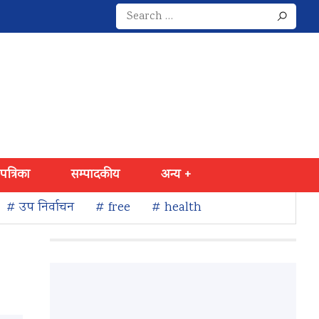
Search
for:
 पत्रिका
सम्पादकीय
अन्य +
# उप निर्वाचन
# free
# health