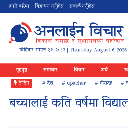
हाम्रो बारेमा
बिज्ञापन गर्नुहोस
सम्पर्क गर्नुहोस
बिहिबार
,
साउन
२१
,
२०८३
| Thursday, August 6, 2026
गृहपृष्ठ
समाचार
विचार
अर्थ
स्
ट्रेन्डिंग
# देश
# upachar
# गौरादह
# ल
बच्चालाई कति वर्षमा विद्य