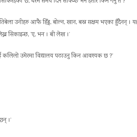
रमै सिकिरहेकी छे, घरमै समय दिन सकिन्छ भने हतार किन गर्नु त ?’
िबेला उनीहरु आफै हिँड्न, बोल्न, खान, बस्न सक्षम भएका हुँदैनन् । य
्न सिकाइन्छ, ‘ए, भन । बी लेख ।’
चालाई कलिलो उमेरमा विद्यालय पठाउनु किन आवश्यक छ ?’
छन् ।’