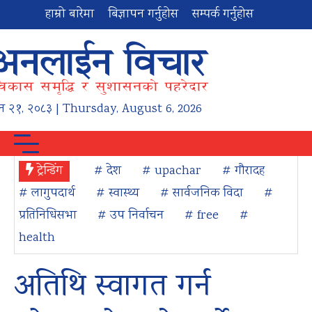
हाम्रो बारेमा
बिज्ञापन गर्नुहोस
सम्पर्क गर्नुहोस
न
२१
,
२०८३
| Thursday, August 6, 2026
ट्रेन्डिंग
# देश
# upachar
# गौरादह
# लागुपदार्थ
# स्वास्थ्य
# सार्वजनिक विदा
#
प्रतिनिधिसभा
# उप निर्वाचन
# free
#
health
अतिथि स्वागत गर्न