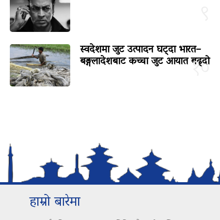
९
स्वदेशमा जुट उत्पादन घट्दा भारत–
बङ्गलादेशबाट कच्चा जुट आयात बढ्दो
१०
हाम्रो बारेमा