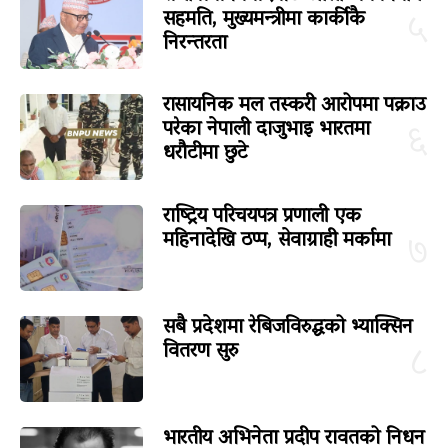
सहमति, मुख्यमन्त्रीमा कार्कीकै
५
निरन्तरता
रासायनिक मल तस्करी आरोपमा पक्राउ
परेका नेपाली दाजुभाइ भारतमा
६
धरौटीमा छुटे
राष्ट्रिय परिचयपत्र प्रणाली एक
महिनादेखि ठप्प, सेवाग्राही मर्कामा
७
सबै प्रदेशमा रेबिजविरुद्धको भ्याक्सिन
वितरण सुरु
८
भारतीय अभिनेता प्रदीप रावतको निधन