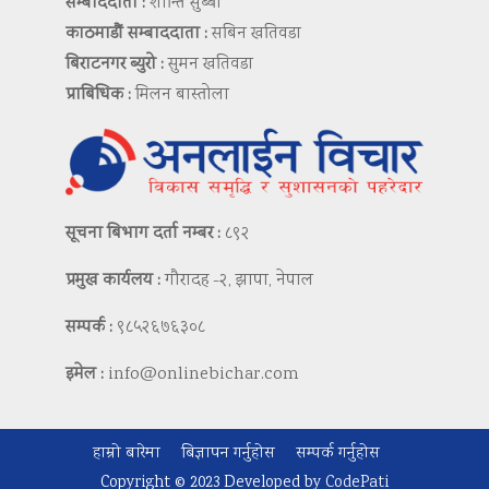
सम्बाददाता :
शान्ति सुब्बा
काठमाडौं सम्बाददाता :
सबिन खतिवडा
बिराटनगर ब्युरो :
सुमन खतिवडा
प्राबिधिक :
मिलन बास्तोला
सूचना बिभाग दर्ता नम्बर :
८९२
प्रमुख कार्यलय :
गौरादह -२, झापा, नेपाल
सम्पर्क :
९८५२६७६३०८
इमेल :
info@onlinebichar.com
हाम्रो बारेमा
बिज्ञापन गर्नुहोस
सम्पर्क गर्नुहोस
Copyright © 2023 Developed by
CodePati