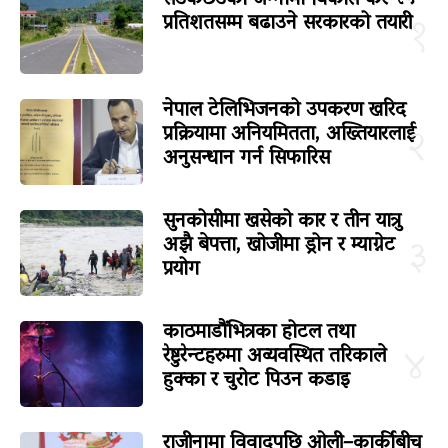
सडकछेउको जग्गामा विकास कर २५
प्रतिशतसम्म बढाउने सरकारको तयारी
१
नेपाल टेलिभिजनको उपकरण खरिद
प्रक्रियामा अनियमितता, अख्तियारलाई
२
अनुसन्धान गर्न सिफारिस
सुनकोसीमा खसेको कार र तीन यात्रु
अझै बेपत्ता, खोजीमा ड्रोन र म्याग्नेट
३
प्रयोग
काठमाडौंभित्रका होटल तथा
रेष्टुरेन्टहरुमा अव्यवस्थित तरिकाले
४
हुक्का र चुरोट पिउन कडाइ
राजीनामा विवादपछि ओली–कार्कीबीच