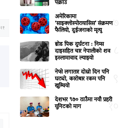
पक्राउ
अमेरिकामा
७
‘साइक्लोस्पोरायासिस’ संक्रमण
:२१
फैलियो, दुईजनाको मृत्यु
ब्रोड पिक दुर्घटना : निम्स
८
दाइसहित चार नेपालीको शव
इस्लामावाद ल्याइयो
नेप्से लगातार दोस्रो दिन पनि
९
घट्यो, कारोबार रकम पनि
खुम्चियो
देशभर ९७० ठाउँमा नयाँ प्रहरी
१०
युनिटको माग