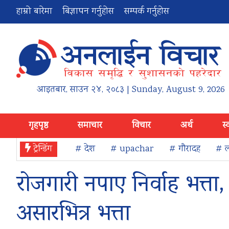
हाम्रो बारेमा
बिज्ञापन गर्नुहोस
सम्पर्क गर्नुहोस
आइतबार
,
साउन
२४
,
२०८३
| Sunday, August 9, 2026
गृहपृष्ठ
समाचार
विचार
अर्थ
स्
ट्रेन्डिंग
# देश
# upachar
# गौरादह
# ल
रोजगारी नपाए निर्वाह भत्त
असारभित्र भत्ता