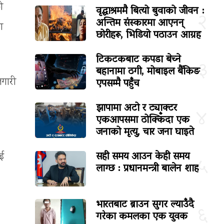
ो
वृद्धाश्रममै बित्यो बुवाको जीवन :
२
अन्तिम संस्कारमा आएनन्
ा
छोरीहरू, भिडियो पठाउन आग्रह
टिकटकबाट कपडा बेच्ने
३
बहानामा ठगी, मोबाइल बैंकिङ
एपसम्मै पहुँच
जगारी
झापामा अटो र ट्याक्टर
४
एकआपसमा ठोक्किँदा एक
जनाको मृत्यु, चार जना घाइते
सही समय आउन केही समय
ाई
५
लाग्छ : प्रधानमन्त्री बालेन शाह
भारतबाट ब्राउन सुगर ल्याउँदै
६
गरेका कमलका एक युवक