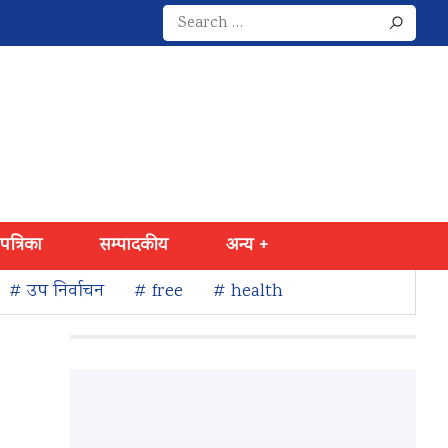
Search
for:
 पत्रिका
सम्पादकीय
अन्य +
# उप निर्वाचन
# free
# health