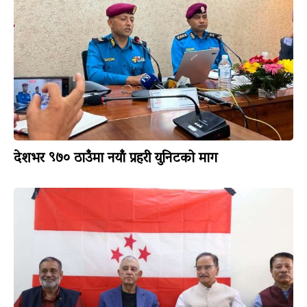
देशभर ९७० ठाउँमा नयाँ प्रहरी युनिटको माग