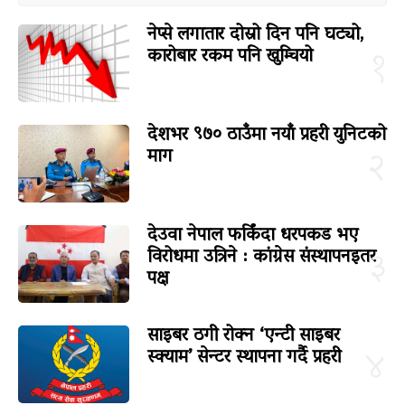
नेप्से लगातार दोस्रो दिन पनि घट्यो,
कारोबार रकम पनि खुम्चियो
१
देशभर ९७० ठाउँमा नयाँ प्रहरी युनिटको
माग
२
देउवा नेपाल फर्किंदा धरपकड भए
विरोधमा उत्रिने : कांग्रेस संस्थापनइतर
३
पक्ष
साइबर ठगी रोक्न ‘एन्टी साइबर
स्क्याम’ सेन्टर स्थापना गर्दै प्रहरी
४