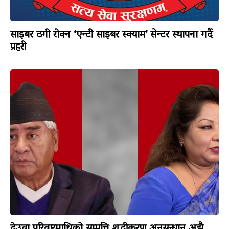
साइबर ठगी रोक्न ‘एन्टी साइबर स्क्याम’ सेन्टर स्थापना गर्दै
प्रहरी
देउवा परिवारमाथिको सम्पत्ति शुद्धीकरण अनुसन्धान अझै