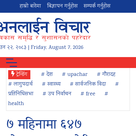
हाम्रो बारेमा
बिज्ञापन गर्नुहोस
सम्पर्क गर्नुहोस
ाउन
२२
,
२०८३
| Friday, August 7, 2026
ट्रेन्डिंग
# देश
# upachar
# गौरादह
# लागुपदार्थ
# स्वास्थ्य
# सार्वजनिक विदा
#
प्रतिनिधिसभा
# उप निर्वाचन
# free
#
health
७ महिनामा ६४७