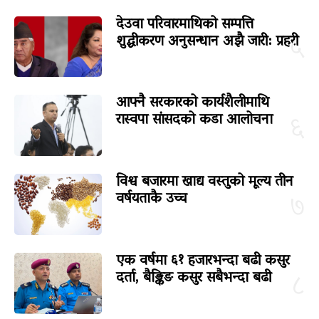
देउवा परिवारमाथिको सम्पत्ति
शुद्धीकरण अनुसन्धान अझै जारी: प्रहरी
५
आफ्नै सरकारको कार्यशैलीमाथि
रास्वपा सांसदको कडा आलोचना
६
विश्व बजारमा खाद्य वस्तुको मूल्य तीन
वर्षयताकै उच्च
७
एक वर्षमा ६१ हजारभन्दा बढी कसुर
दर्ता, बैङ्किङ कसुर सबैभन्दा बढी
८