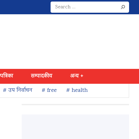
Search
for:
 पत्रिका
सम्पादकीय
अन्य +
# उप निर्वाचन
# free
# health