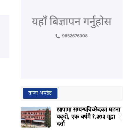
ताजा अपडेट
झापामा सम्बन्धविच्छेदका घटना
१
बढ्दो, एक वर्षमै १,३७३ मुद्दा
दर्ता