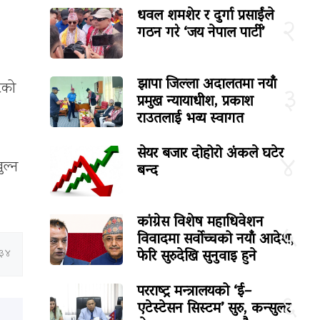
धवल शमशेर र दुर्गा प्रसाईंले
२
गठन गरे ‘जय नेपाल पार्टी’
झापा जिल्ला अदालतमा नयाँ
रको
३
प्रमुख न्यायाधीश, प्रकाश
राउतलाई भव्य स्वागत
सेयर बजार दोहोरो अंकले घटेर
४
ुल्न
बन्द
कांग्रेस विशेष महाधिवेशन
५
विवादमा सर्वोच्चको नयाँ आदेश,
फेरि सुरुदेखि सुनुवाइ हुने
:३४
परराष्ट्र मन्त्रालयको ‘ई–
६
एटेस्टेसन सिस्टम’ सुरु, कन्सुलर