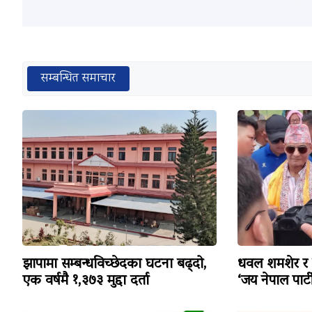
सम्बन्धित समाचार
झापामा सम्बन्धविच्छेदका घटना बढ्दो,
धवल शमशेर र दुर
एक वर्षमै १,३७३ मुद्दा दर्ता
‘जय नेपाल पार्टी