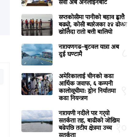
सेवा अब अनलाइनबाटै
सप्तकोसीमा पानीको बहाव ह्वात्तै
७
बढ्यो, कोसी ब्यारेजका ३४ ढोका
खोलिँदा रातो बत्ती बालियो
नारायणगढ–बुटवल यात्रा अब
८
दुई घण्टामै
अमेरिकालाई चीनको कडा
आर्थिक जवाफ, ६ कम्पनी
९
कालोसूचीमा: ड्रोन निर्यातमा
कडा नियन्त्रण
नारायणी नदीले पार गर्‍यो
सतर्कता तह, बाढीको जोखिम
१०
बढेपछि तटीय क्षेत्रमा उच्च
सतर्कता