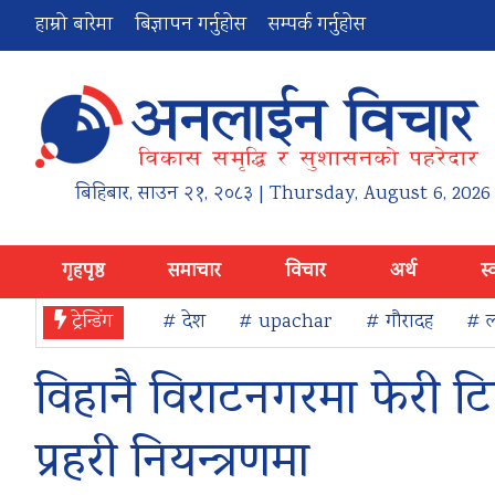
हाम्रो बारेमा
बिज्ञापन गर्नुहोस
सम्पर्क गर्नुहोस
बिहिबार
,
साउन
२१
,
२०८३
| Thursday, August 6, 2026
गृहपृष्ठ
समाचार
विचार
अर्थ
स्
ट्रेन्डिंग
# देश
# upachar
# गौरादह
# ल
विहानै विराटनगरमा फेरी टिप
प्रहरी नियन्त्रणमा