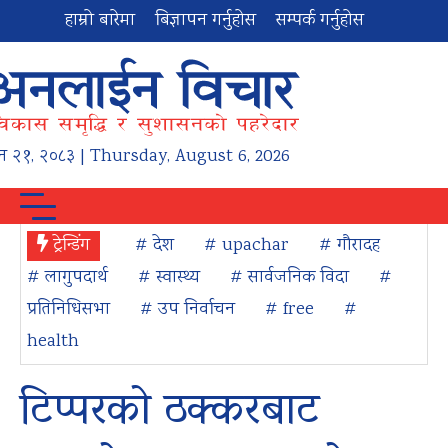
हाम्रो बारेमा
बिज्ञापन गर्नुहोस
सम्पर्क गर्नुहोस
न
२१
,
२०८३
| Thursday, August 6, 2026
ट्रेन्डिंग
# देश
# upachar
# गौरादह
# लागुपदार्थ
# स्वास्थ्य
# सार्वजनिक विदा
#
प्रतिनिधिसभा
# उप निर्वाचन
# free
#
health
टिप्परको ठक्करबाट