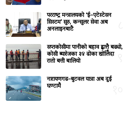
परराष्ट्र मन्त्रालयको ‘ई–एटेस्टेसन
सिस्टम’ सुरु, कन्सुलर सेवा अब
८
अनलाइनबाटै
सप्तकोसीमा पानीको बहाव ह्वात्तै बढ्यो,
कोसी ब्यारेजका ३४ ढोका खोलिँदा
९
रातो बत्ती बालियो
नारायणगढ–बुटवल यात्रा अब दुई
घण्टामै
१०