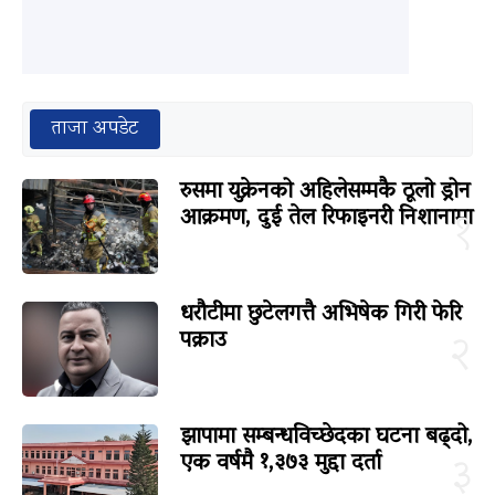
ताजा अपडेट
रुसमा युक्रेनको अहिलेसम्मकै ठूलो ड्रोन
आक्रमण, दुई तेल रिफाइनरी निशानामा
१
धरौटीमा छुटेलगत्तै अभिषेक गिरी फेरि
पक्राउ
२
झापामा सम्बन्धविच्छेदका घटना बढ्दो,
एक वर्षमै १,३७३ मुद्दा दर्ता
३