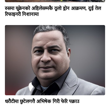
रुसमा युक्रेनको अहिलेसम्मकै ठूलो ड्रोन आक्रमण, दुई तेल
रिफाइनरी निशानामा
धरौटीमा छुटेलगत्तै अभिषेक गिरी फेरि पक्राउ