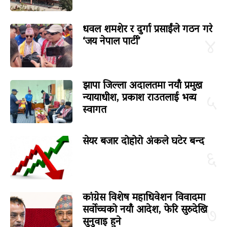
धवल शमशेर र दुर्गा प्रसाईंले गठन गरे
‘जय नेपाल पार्टी’
४
झापा जिल्ला अदालतमा नयाँ प्रमुख
न्यायाधीश, प्रकाश राउतलाई भव्य
५
स्वागत
सेयर बजार दोहोरो अंकले घटेर बन्द
६
कांग्रेस विशेष महाधिवेशन विवादमा
सर्वोच्चको नयाँ आदेश, फेरि सुरुदेखि
७
सुनुवाइ हुने