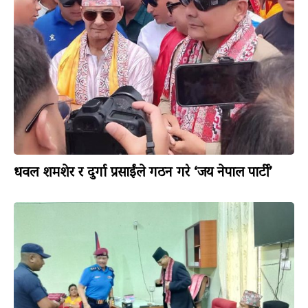
धवल शमशेर र दुर्गा प्रसाईंले गठन गरे ‘जय नेपाल पार्टी’