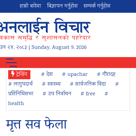
हाम्रो बारेमा
बिज्ञापन गर्नुहोस
सम्पर्क गर्नुहोस
ाउन
२४
,
२०८३
| Sunday, August 9, 2026
ट्रेन्डिंग
# देश
# upachar
# गौरादह
# लागुपदार्थ
# स्वास्थ्य
# सार्वजनिक विदा
#
प्रतिनिधिसभा
# उप निर्वाचन
# free
#
health
मृत्त सव फेला