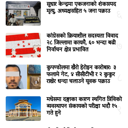
सुधार केन्द्रमा एकजनाको शंकास्पद
मृत्यु, अध्यक्षसहित ५ जना पक्राउ
६
कांग्रेसको क्रियाशील सदस्यता विवाद
२८ जिल्लामा कायमै, ६० भन्दा बढी
७
निर्वाचन क्षेत्र प्रभावित
कुपण्डोलमा खैरो हेरोइन कारोबारः ३
फलामे गेट, ४ सीसीटीभी र २ कुकुर
८
राखेर धन्दा चलाउने युवक पक्राउ
मधेसमा दङ्गाका कारण स्थगित त्रिविको
व्यवस्थापन संकायको परीक्षा भदौ १५
९
गते हुने