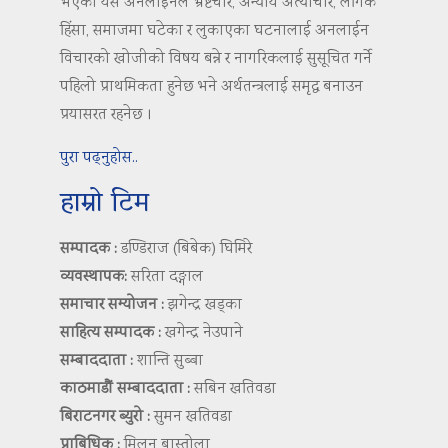
भएको यस अनलाइनले भ्रष्टचार, अन्याय अत्याचार, लैंगिक
हिंसा, समाजमा घटेका र लुकाएका घटनालाई अनलाईन
विचारको खोजीको विषय बन्ने र नागरिकलाई सुसूचित गर्ने
पहिलो प्राथमिकता हुनेछ भने अर्थतन्त्रलाई समृद्ध बनाउन
प्रयासरत रहनेछ ।
पुरा पढ्नुहोस..
हाम्रो टिम
सम्पादक :
डण्डिराज (बिबेक) घिमिरे
व्यवस्थापक:
सरिता दङ्गाल
समाचार सम्योजन :
झगेन्द्र खड्का
साहित्य सम्पादक :
खगेन्द्र नेउपाने
सम्बाददाता :
शान्ति सुब्बा
काठमाडौं सम्बाददाता :
सबिन खतिवडा
बिराटनगर ब्युरो :
सुमन खतिवडा
प्राबिधिक :
मिलन बास्तोला