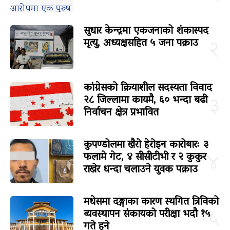
सुधार केन्द्रमा एकजनाको शंकास्पद
मृत्यु, अध्यक्षसहित ५ जना पक्राउ
२
कांग्रेसको क्रियाशील सदस्यता विवाद
२८ जिल्लामा कायमै, ६० भन्दा बढी
३
निर्वाचन क्षेत्र प्रभावित
कुपण्डोलमा खैरो हेरोइन कारोबारः ३
फलामे गेट, ४ सीसीटीभी र २ कुकुर
४
राखेर धन्दा चलाउने युवक पक्राउ
मधेसमा दङ्गाका कारण स्थगित त्रिविको
व्यवस्थापन संकायको परीक्षा भदौ १५
५
गते हुने