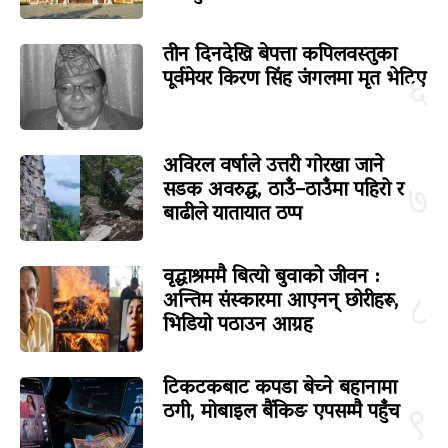
तीन दिनदेखि बेपत्ता कपिलवस्तुका
पूर्वमेयर किरण सिंह जंगलमा मृत भेटिए
६
अविरल वर्षाले उत्तरी गोरखा जाने
सडक अवरुद्ध, ठाउँ–ठाउँमा पहिरो र
७
बाढीले यातायात ठप्प
वृद्धाश्रममै बित्यो बुवाको जीवन :
अन्तिम संस्कारमा आएनन् छोरीहरू,
८
भिडियो पठाउन आग्रह
टिकटकबाट कपडा बेच्ने बहानामा
ठगी, मोबाइल बैंकिङ एपसम्मै पहुँच
९