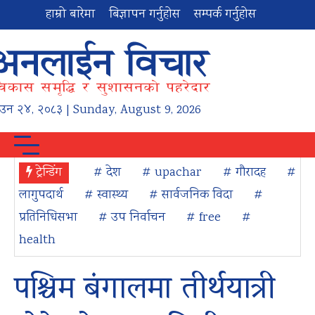
हाम्रो बारेमा
बिज्ञापन गर्नुहोस
सम्पर्क गर्नुहोस
ाउन
२४
,
२०८३
| Sunday, August 9, 2026
ट्रेन्डिंग
# देश
# upachar
# गौरादह
#
लागुपदार्थ
# स्वास्थ्य
# सार्वजनिक विदा
#
प्रतिनिधिसभा
# उप निर्वाचन
# free
#
health
पश्चिम बंगालमा तीर्थयात्री