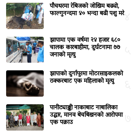
पाँचथरमा रेबिजको जोखिम बढ्यो,
फाल्गुनन्दमा ४० भन्दा बढी पशु मरे
४
झापामा एक वर्षमा २४ हजार ६८०
चालक कारबाहीमा, दुर्घटनामा ७७
५
जनाको मृत्यु
झापाको दुर्गापुरमा मोटरसाइकलको
ठक्करबाट एक महिलाको मृत्यु
६
पानीट्याङ्की नाकाबाट नाबालिका
उद्धार, मानव बेचबिखनको आरोपमा
७
एक पक्राउ