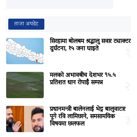
ताजा अपडेट
सिरहामा बोलबम श्रद्धालु सवार ट्याक्टर
दुर्घटना, १५ जना घाइते
१
मलको अभावबीच देशभर ९५.५
प्रतिशत धान रोपाइँ सम्पन्न
२
प्रधानमन्त्री बालेनलाई भेट्न बालुवाटार
पुगे रवि लामिछाने, समसामयिक
३
विषयमा छलफल