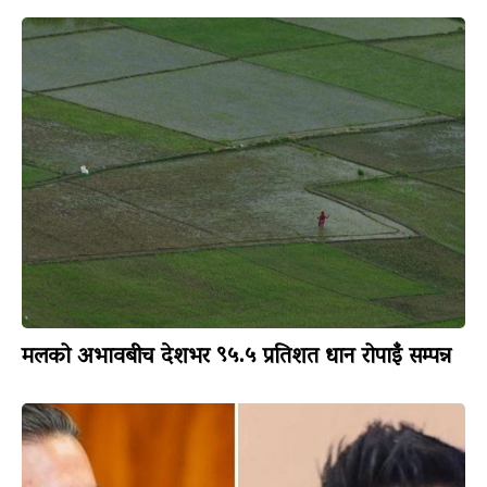
मलको अभावबीच देशभर ९५.५ प्रतिशत धान रोपाइँ सम्पन्न