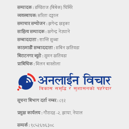
सम्पादक :
डण्डिराज (बिबेक) घिमिरे
व्यवस्थापक:
सरिता दङ्गाल
समाचार सम्योजन :
झगेन्द्र खड्का
साहित्य सम्पादक :
खगेन्द्र नेउपाने
सम्बाददाता :
शान्ति सुब्बा
काठमाडौं सम्बाददाता :
सबिन खतिवडा
बिराटनगर ब्युरो :
सुमन खतिवडा
प्राबिधिक :
मिलन बास्तोला
सूचना बिभाग दर्ता नम्बर :
८९२
प्रमुख कार्यलय :
गौरादह -२, झापा, नेपाल
सम्पर्क :
९८५२६७६३०८