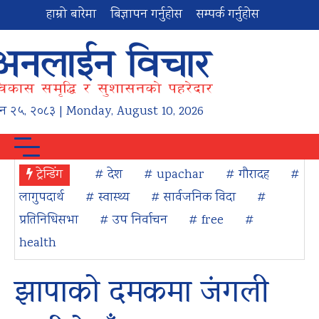
हाम्रो बारेमा
बिज्ञापन गर्नुहोस
सम्पर्क गर्नुहोस
न
२५
,
२०८३
| Monday, August 10, 2026
ट्रेन्डिंग
# देश
# upachar
# गौरादह
#
लागुपदार्थ
# स्वास्थ्य
# सार्वजनिक विदा
#
प्रतिनिधिसभा
# उप निर्वाचन
# free
#
health
झापाको दमकमा जंगली