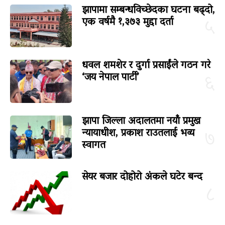
झापामा सम्बन्धविच्छेदका घटना बढ्दो,
एक वर्षमै १,३७३ मुद्दा दर्ता
५
धवल शमशेर र दुर्गा प्रसाईंले गठन गरे
‘जय नेपाल पार्टी’
६
झापा जिल्ला अदालतमा नयाँ प्रमुख
न्यायाधीश, प्रकाश राउतलाई भव्य
७
स्वागत
सेयर बजार दोहोरो अंकले घटेर बन्द
८