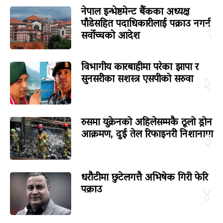
नेपाल इन्भेष्टमेन्ट बैंकका अध्यक्ष
पाँडेसहित पदाधिकारीलाई पक्राउ नगर्न
१
सर्वोच्चको आदेश
विभागीय कारबाहीमा परेका झापा र
सुनसरीका सशस्त्र एसपीको सरुवा
२
रुसमा युक्रेनको अहिलेसम्मकै ठूलो ड्रोन
आक्रमण, दुई तेल रिफाइनरी निशानामा
३
धरौटीमा छुटेलगत्तै अभिषेक गिरी फेरि
पक्राउ
४