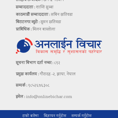
साहित्य सम्पादक :
खगेन्द्र नेउपाने
सम्बाददाता :
शान्ति सुब्बा
काठमाडौं सम्बाददाता :
सबिन खतिवडा
बिराटनगर ब्युरो :
सुमन खतिवडा
प्राबिधिक :
मिलन बास्तोला
सूचना बिभाग दर्ता नम्बर :
८९२
प्रमुख कार्यलय :
गौरादह -२, झापा, नेपाल
सम्पर्क :
९८५२६७६३०८
इमेल :
info@onlinebichar.com
हाम्रो बारेमा
बिज्ञापन गर्नुहोस
सम्पर्क गर्नुहोस