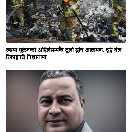
रुसमा युक्रेनको अहिलेसम्मकै ठूलो ड्रोन आक्रमण, दुई तेल
रिफाइनरी निशानामा