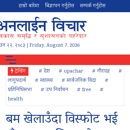
हाम्रो बारेमा
बिज्ञापन गर्नुहोस
सम्पर्क गर्नुहोस
ाउन
२२
,
२०८३
| Friday, August 7, 2026
ट्रेन्डिंग
# देश
# upachar
# गौरादह
#
लागुपदार्थ
# स्वास्थ्य
# सार्वजनिक विदा
#
प्रतिनिधिसभा
# उप निर्वाचन
# free
#
health
बम खेलाउँदा विस्फोट भई