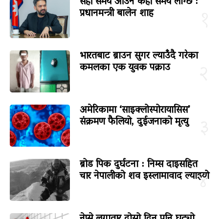
सही समय आउन केही समय लाग्छ :
प्रधानमन्त्री बालेन शाह
१
भारतबाट ब्राउन सुगर ल्याउँदै गरेका
कमलका एक युवक पक्राउ
२
अमेरिकामा ‘साइक्लोस्पोरायासिस’
संक्रमण फैलियो, दुईजनाको मृत्यु
३
ब्रोड पिक दुर्घटना : निम्स दाइसहित
चार नेपालीको शव इस्लामावाद ल्याइयो
४
नेप्से लगातार दोस्रो दिन पनि घट्यो,