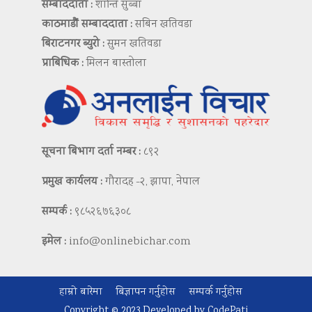
सम्बाददाता :
शान्ति सुब्बा
काठमाडौं सम्बाददाता :
सबिन खतिवडा
बिराटनगर ब्युरो :
सुमन खतिवडा
प्राबिधिक :
मिलन बास्तोला
सूचना बिभाग दर्ता नम्बर :
८९२
प्रमुख कार्यलय :
गौरादह -२, झापा, नेपाल
सम्पर्क :
९८५२६७६३०८
इमेल :
info@onlinebichar.com
हाम्रो बारेमा
बिज्ञापन गर्नुहोस
सम्पर्क गर्नुहोस
Copyright © 2023 Developed by
CodePati