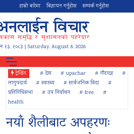
हाम्रो बारेमा
बिज्ञापन गर्नुहोस
सम्पर्क गर्नुहोस
न
२३
,
२०८३
| Saturday, August 8, 2026
ट्रेन्डिंग
# देश
# upachar
# गौरादह
#
लागुपदार्थ
# स्वास्थ्य
# सार्वजनिक विदा
#
प्रतिनिधिसभा
# उप निर्वाचन
# free
#
health
नयाँ शैलीबाट अपहरणः