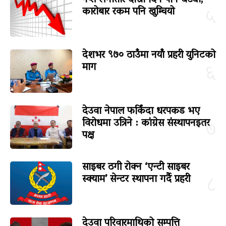
कारोबार रकम पनि खुम्चियो
५
देशभर ९७० ठाउँमा नयाँ प्रहरी युनिटको
माग
६
देउवा नेपाल फर्किंदा धरपकड भए
विरोधमा उत्रिने : कांग्रेस संस्थापनइतर
७
पक्ष
साइबर ठगी रोक्न ‘एन्टी साइबर
स्क्याम’ सेन्टर स्थापना गर्दै प्रहरी
८
देउवा परिवारमाथिको सम्पत्ति