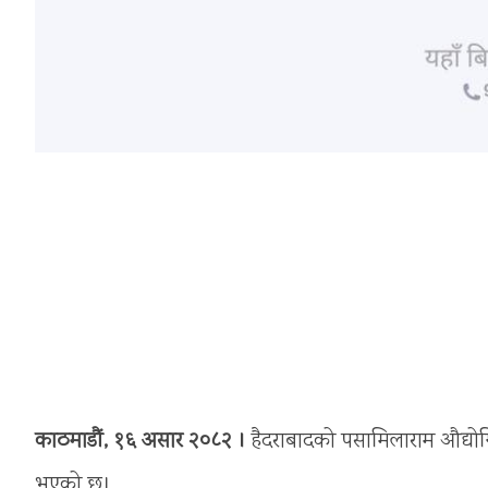
काठमाडौं, १६ असार २०८२ ।
हैदराबादको पसामिलाराम औद्योग
भएको छ।