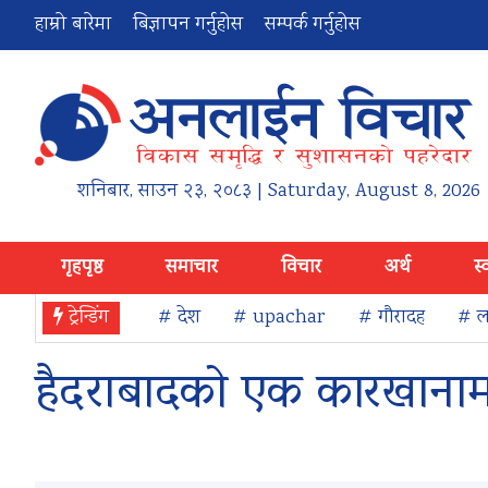
हाम्रो बारेमा
बिज्ञापन गर्नुहोस
सम्पर्क गर्नुहोस
शनिबार
,
साउन
२३
,
२०८३
| Saturday, August 8, 2026
गृहपृष्ठ
समाचार
विचार
अर्थ
स्
ट्रेन्डिंग
# देश
# upachar
# गौरादह
# ला
हैदराबादको एक कारखानामा 