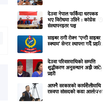
देउवा नेपाल फर्किंदा धरपकड
७
भए विरोधमा उत्रिने : कांग्रेस
संस्थापनइतर पक्ष
साइबर ठगी रोक्न ‘एन्टी साइबर
८
स्क्याम’ सेन्टर स्थापना गर्दै प्रहरी
देउवा परिवारमाथिको सम्पत्ति
९
शुद्धीकरण अनुसन्धान अझै जारी:
प्रहरी
आफ्नै सरकारको कार्यशैलीमाथि
१०
रास्वपा सांसदको कडा आलोचना