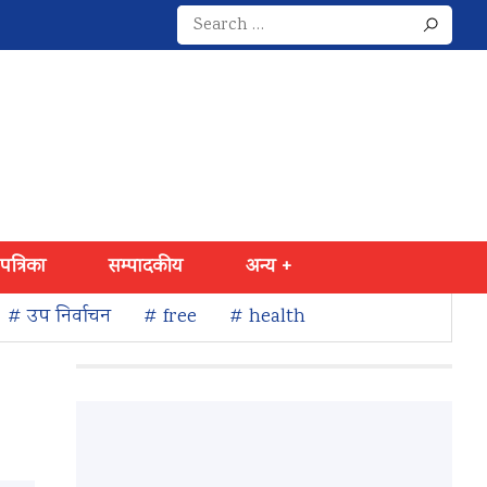
Search
for:
 पत्रिका
सम्पादकीय
अन्य +
# उप निर्वाचन
# free
# health