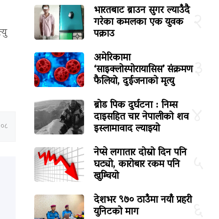
भारतबाट ब्राउन सुगर ल्याउँदै
२
गरेका कमलका एक युवक
पक्राउ
यु
अमेरिकामा
३
‘साइक्लोस्पोरायासिस’ संक्रमण
फैलियो, दुईजनाको मृत्यु
ब्रोड पिक दुर्घटना : निम्स
४
दाइसहित चार नेपालीको शव
इस्लामावाद ल्याइयो
:०८
नेप्से लगातार दोस्रो दिन पनि
५
घट्यो, कारोबार रकम पनि
खुम्चियो
देशभर ९७० ठाउँमा नयाँ प्रहरी
६
युनिटको माग