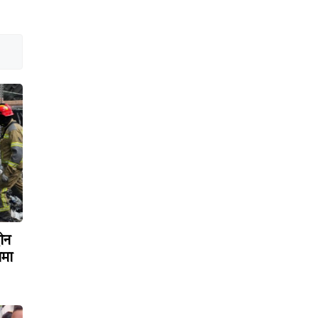
रोन
ामा