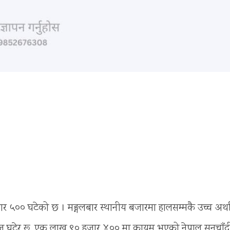
ार ५०० घटेको छ । मङ्गलबार स्थानीय बजारमा हालसम्मकै उच्च अर्था
आज घटेर रू. एक लाख ९० हजार ४०० मा कायम भएको नेपाल सुनचाँद