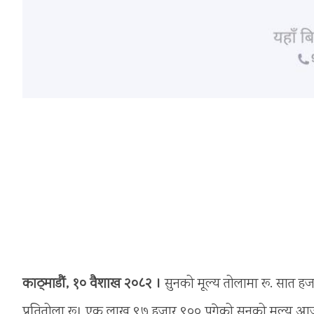
काठ्माडौं, १० वैशाख २०८२ ।
सुनको मूल्य तोलामा रू. सात हज
प्रतितोला रू। एक लाख ९७ हजार ९०० पुगेको सुनको मूल्य 