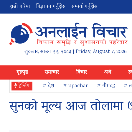
हाम्रो बारेमा
बिज्ञापन गर्नुहोस
सम्पर्क गर्नुहोस
शुक्रबार
,
साउन
२२
,
२०८३
| Friday, August 7, 2026
गृहपृष्ठ
समाचार
विचार
अर्थ
स्
ट्रेन्डिंग
# देश
# upachar
# गौरादह
# ला
सुनको मूल्य आज तोलामा ७