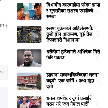
विभागीय कारबाहीमा परेका झापा
२
र सुनसरीका सशस्त्र एसपीको
सरुवा
जार ३
रुसमा युक्रेनको अहिलेसम्मकै
३
ठूलो ड्रोन आक्रमण, दुई तेल
रिफाइनरी निशानामा
धरौटीमा छुटेलगत्तै अभिषेक गिरी
४
फेरि पक्राउ
:४६
झापामा सम्बन्धविच्छेदका घटना
५
बढ्दो, एक वर्षमै १,३७३ मुद्दा
दर्ता
धवल शमशेर र दुर्गा प्रसाईंले
६
गठन गरे ‘जय नेपाल पार्टी’