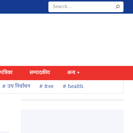
Search
for:
 पत्रिका
सम्पादकीय
अन्य +
# उप निर्वाचन
# free
# health