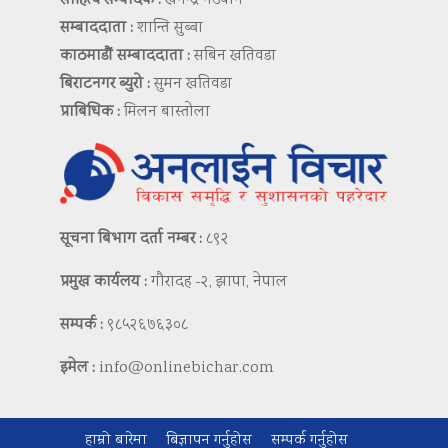
साहित्य सम्पादक :
खगेन्द्र नेउपाने
सम्बाददाता :
शान्ति सुब्बा
काठमाडौं सम्बाददाता :
सबिन खतिवडा
बिराटनगर ब्युरो :
सुमन खतिवडा
प्राबिधिक :
मिलन बास्तोला
सूचना बिभाग दर्ता नम्बर :
८९२
प्रमुख कार्यलय :
गौरादह -२, झापा, नेपाल
सम्पर्क :
९८५२६७६३०८
इमेल :
info@onlinebichar.com
हाम्रो बारेमा
बिज्ञापन गर्नुहोस
सम्पर्क गर्नुहोस