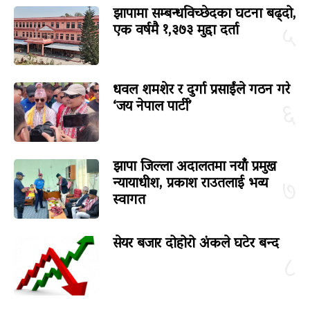
झापामा सम्बन्धविच्छेदका घटना बढ्दो,
एक वर्षमै १,३७३ मुद्दा दर्ता
५
धवल शमशेर र दुर्गा प्रसाईंले गठन गरे
‘जय नेपाल पार्टी’
६
झापा जिल्ला अदालतमा नयाँ प्रमुख
न्यायाधीश, प्रकाश राउतलाई भव्य
७
स्वागत
सेयर बजार दोहोरो अंकले घटेर बन्द
८