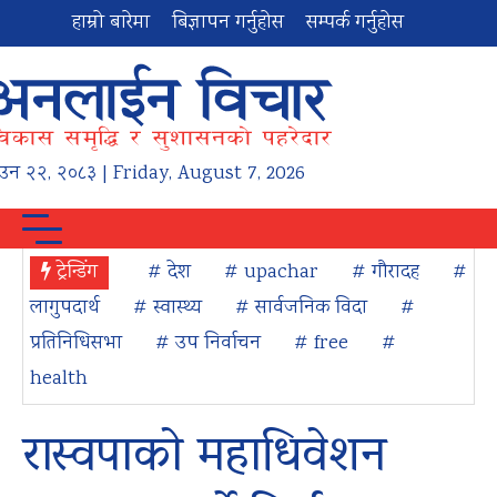
हाम्रो बारेमा
बिज्ञापन गर्नुहोस
सम्पर्क गर्नुहोस
ाउन
२२
,
२०८३
| Friday, August 7, 2026
ट्रेन्डिंग
# देश
# upachar
# गौरादह
#
लागुपदार्थ
# स्वास्थ्य
# सार्वजनिक विदा
#
प्रतिनिधिसभा
# उप निर्वाचन
# free
#
health
रास्वपाको महाधिवेशन