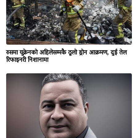
रुसमा युक्रेनको अहिलेसम्मकै ठूलो ड्रोन आक्रमण, दुई तेल
रिफाइनरी निशानामा