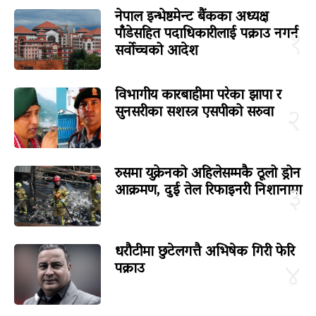
नेपाल इन्भेष्टमेन्ट बैंकका अध्यक्ष
पाँडेसहित पदाधिकारीलाई पक्राउ नगर्न
१
सर्वोच्चको आदेश
विभागीय कारबाहीमा परेका झापा र
सुनसरीका सशस्त्र एसपीको सरुवा
२
रुसमा युक्रेनको अहिलेसम्मकै ठूलो ड्रोन
आक्रमण, दुई तेल रिफाइनरी निशानामा
३
धरौटीमा छुटेलगत्तै अभिषेक गिरी फेरि
पक्राउ
४