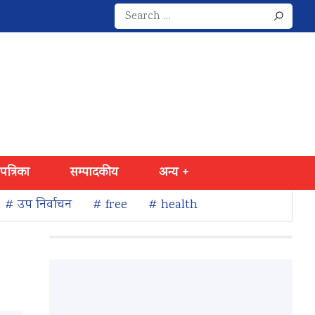
Search
for:
 पत्रिका
सम्पादकीय
अन्य +
# उप निर्वाचन
# free
# health