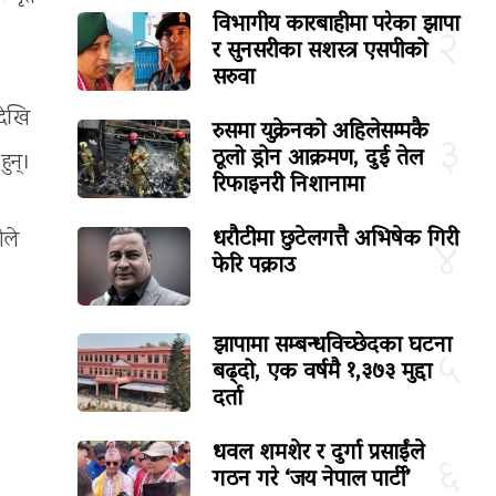
विभागीय कारबाहीमा परेका झापा
२
र सुनसरीका सशस्त्र एसपीको
सरुवा
देखि
रुसमा युक्रेनको अहिलेसम्मकै
३
ठूलो ड्रोन आक्रमण, दुई तेल
ुन्।
रिफाइनरी निशानामा
धरौटीमा छुटेलगत्तै अभिषेक गिरी
ीले
४
फेरि पक्राउ
झापामा सम्बन्धविच्छेदका घटना
५
बढ्दो, एक वर्षमै १,३७३ मुद्दा
दर्ता
धवल शमशेर र दुर्गा प्रसाईंले
६
गठन गरे ‘जय नेपाल पार्टी’