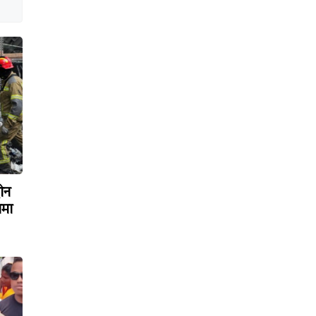
रोन
ामा