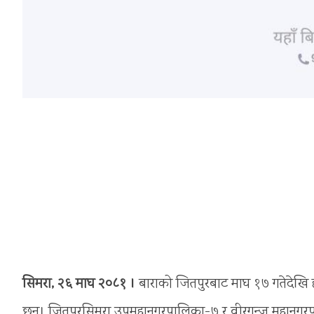
सिमरा, २६ माघ २०८१ ।
बाराको जितपुरबाट माघ १७ गतेदेखि 
छन्। जितपुरसिमरा उपमहानगरपालिका-७ र वीरगन्ज महानगरप