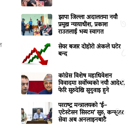
झापा जिल्ला अदालतमा नयाँ
७
प्रमुख न्यायाधीश, प्रकाश
राउतलाई भव्य स्वागत
त
सेयर बजार दोहोरो अंकले घटेर
८
बन्द
कांग्रेस विशेष महाधिवेशन
९
विवादमा सर्वोच्चको नयाँ आदेश,
फेरि सुरुदेखि सुनुवाइ हुने
परराष्ट्र मन्त्रालयको ‘ई–
१०
एटेस्टेसन सिस्टम’ सुरु, कन्सुलर
सेवा अब अनलाइनबाटै