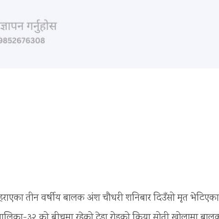
हराएका तीन वर्षीय बालक अंश चौधरी शनिबार दिउँसो मृत भेटिएका
ालिका-३२ को बीचमा रहेको टेडा रोडको किया सोती खोलामा बालक