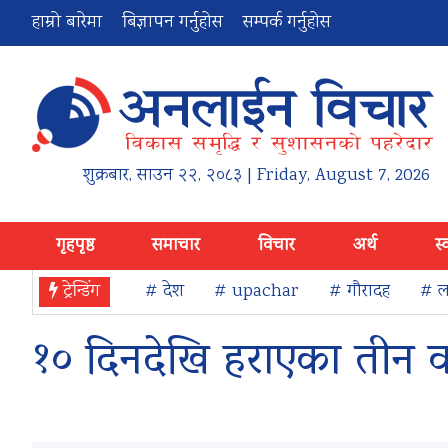
हाम्रो बारेमा
बिज्ञापन गर्नुहोस
सम्पर्क गर्नुहोस
शुक्रबार
,
साउन
२२
,
२०८३
| Friday, August 7, 2026
गृहपृष्ठ
समाचार
विचार
अर्थ
स्
ट्रेन्डिंग
# देश
# upachar
# गौरादह
# ला
१० दिनदेखि हराएका तीन व