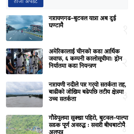
ताजा अपडेट
नारायणगढ–बुटवल यात्रा अब दुई
घण्टामै
१
अमेरिकालाई चीनको कडा आर्थिक
जवाफ, ६ कम्पनी कालोसूचीमा: ड्रोन
२
निर्यातमा कडा नियन्त्रण
नारायणी नदीले पार गर्‍यो सतर्कता तह,
बाढीको जोखिम बढेपछि तटीय क्षेत्रमा
३
उच्च सतर्कता
गौडेपुलमा सुक्खा पहिरो, बुटवल–पाल्पा
सडक पूर्ण अवरुद्ध : सवारी बीचबाटोमै
४
अलपत्र