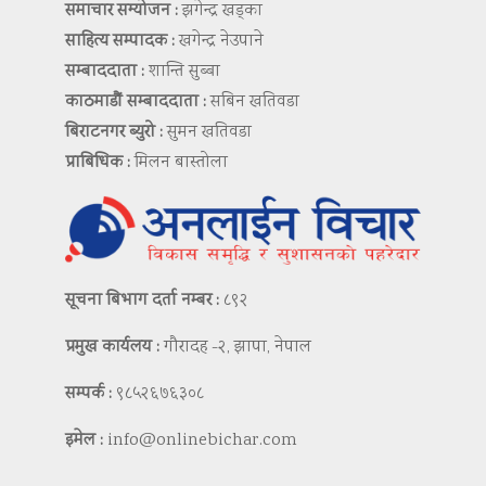
समाचार सम्योजन :
झगेन्द्र खड्का
साहित्य सम्पादक :
खगेन्द्र नेउपाने
सम्बाददाता :
शान्ति सुब्बा
काठमाडौं सम्बाददाता :
सबिन खतिवडा
बिराटनगर ब्युरो :
सुमन खतिवडा
प्राबिधिक :
मिलन बास्तोला
सूचना बिभाग दर्ता नम्बर :
८९२
प्रमुख कार्यलय :
गौरादह -२, झापा, नेपाल
सम्पर्क :
९८५२६७६३०८
इमेल :
info@onlinebichar.com