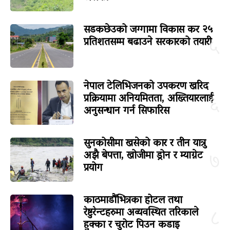
सडकछेउको जग्गामा विकास कर २५
प्रतिशतसम्म बढाउने सरकारको तयारी
५
नेपाल टेलिभिजनको उपकरण खरिद
प्रक्रियामा अनियमितता, अख्तियारलाई
६
अनुसन्धान गर्न सिफारिस
सुनकोसीमा खसेको कार र तीन यात्रु
अझै बेपत्ता, खोजीमा ड्रोन र म्याग्नेट
७
प्रयोग
काठमाडौंभित्रका होटल तथा
रेष्टुरेन्टहरुमा अव्यवस्थित तरिकाले
८
हुक्का र चुरोट पिउन कडाइ