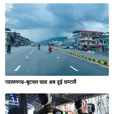
नारायणगढ–बुटवल यात्रा अब दुई घण्टामै