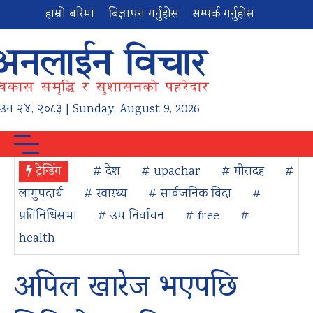
हाम्रो बारेमा
बिज्ञापन गर्नुहोस
सम्पर्क गर्नुहोस
ाउन
२४
,
२०८३
| Sunday, August 9, 2026
ट्रेन्डिंग
# देश
# upachar
# गौरादह
#
लागुपदार्थ
# स्वास्थ्य
# सार्वजनिक विदा
#
प्रतिनिधिसभा
# उप निर्वाचन
# free
#
health
अपिल खारेज भएपछि