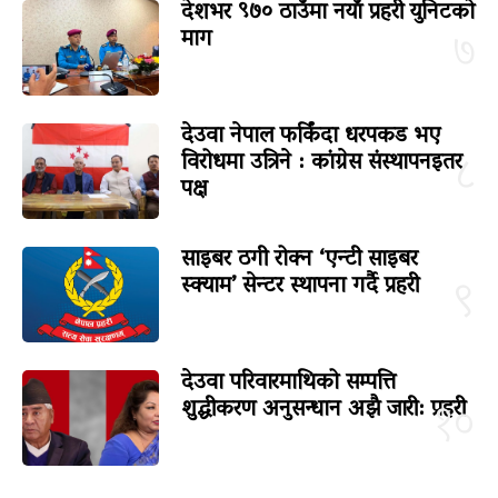
देशभर ९७० ठाउँमा नयाँ प्रहरी युनिटको
माग
७
देउवा नेपाल फर्किंदा धरपकड भए
विरोधमा उत्रिने : कांग्रेस संस्थापनइतर
८
पक्ष
साइबर ठगी रोक्न ‘एन्टी साइबर
स्क्याम’ सेन्टर स्थापना गर्दै प्रहरी
९
देउवा परिवारमाथिको सम्पत्ति
शुद्धीकरण अनुसन्धान अझै जारी: प्रहरी
१०