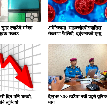
सुगर ल्याउँदै गरेका
अमेरिकामा ‘साइक्लोस्पोरायासिस’
वक पक्राउ
संक्रमण फैलियो, दुईजनाको मृत्यु
ोस्रो दिन पनि घट्यो,
देशभर ९७० ठाउँमा नयाँ प्रहरी युनि
ि खुम्चियो
माग