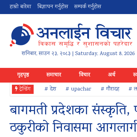
हाम्रो बारेमा
बिज्ञापन गर्नुहोस
सम्पर्क गर्नुहोस
शनिबार
,
साउन
२३
,
२०८३
| Saturday, August 8, 2026
गृहपृष्ठ
समाचार
विचार
अर्थ
स्
ट्रेन्डिंग
# देश
# upachar
# गौरादह
# ला
बागमती प्रदेशका संस्कृति,
ठकुरीको निवासमा आगलाग