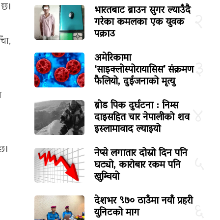
ो छ।
भारतबाट ब्राउन सुगर ल्याउँदै
२
गरेका कमलका एक युवक
पक्राउ
ँचा,
अमेरिकामा
३
‘साइक्लोस्पोरायासिस’ संक्रमण
फैलियो, दुईजनाको मृत्यु
ा
ब्रोड पिक दुर्घटना : निम्स
४
दाइसहित चार नेपालीको शव
इस्लामावाद ल्याइयो
 छ।
नेप्से लगातार दोस्रो दिन पनि
५
घट्यो, कारोबार रकम पनि
खुम्चियो
देशभर ९७० ठाउँमा नयाँ प्रहरी
६
युनिटको माग