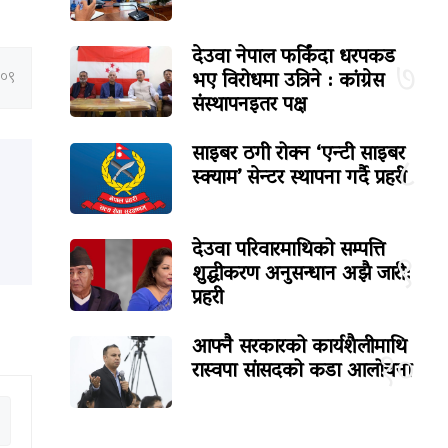
देउवा नेपाल फर्किंदा धरपकड
७
भए विरोधमा उत्रिने : कांग्रेस
:०९
संस्थापनइतर पक्ष
साइबर ठगी रोक्न ‘एन्टी साइबर
८
स्क्याम’ सेन्टर स्थापना गर्दै प्रहरी
देउवा परिवारमाथिको सम्पत्ति
९
शुद्धीकरण अनुसन्धान अझै जारी:
प्रहरी
आफ्नै सरकारको कार्यशैलीमाथि
१०
रास्वपा सांसदको कडा आलोचना