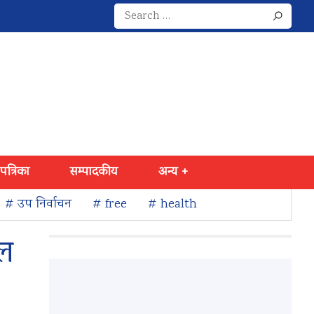
Search
for:
 पत्रिका
सम्पादकीय
अन्य +
# उप निर्वाचन
# free
# health
मल