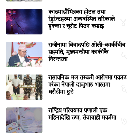
काठमाडौंभित्रका होटल तथा
रेष्टुरेन्टहरुमा अव्यवस्थित तरिकाले
४
हुक्का र चुरोट पिउन कडाइ
राजीनामा विवादपछि ओली–कार्कीबीच
सहमति, मुख्यमन्त्रीमा कार्कीकै
५
निरन्तरता
रासायनिक मल तस्करी आरोपमा पक्राउ
परेका नेपाली दाजुभाइ भारतमा
६
धरौटीमा छुटे
राष्ट्रिय परिचयपत्र प्रणाली एक
महिनादेखि ठप्प, सेवाग्राही मर्कामा
७