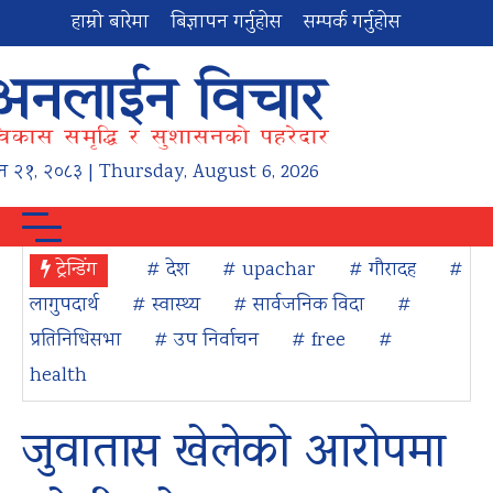
हाम्रो बारेमा
बिज्ञापन गर्नुहोस
सम्पर्क गर्नुहोस
न
२१
,
२०८३
| Thursday, August 6, 2026
ट्रेन्डिंग
# देश
# upachar
# गौरादह
#
लागुपदार्थ
# स्वास्थ्य
# सार्वजनिक विदा
#
प्रतिनिधिसभा
# उप निर्वाचन
# free
#
health
जुवातास खेलेको आरोपमा