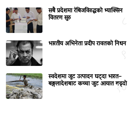
सबै प्रदेशमा रेबिजविरुद्धको भ्याक्सिन
वितरण सुरु
८
भारतीय अभिनेता प्रदीप रावतको निधन
९
स्वदेशमा जुट उत्पादन घट्दा भारत–
बङ्गलादेशबाट कच्चा जुट आयात बढ्दो
१०