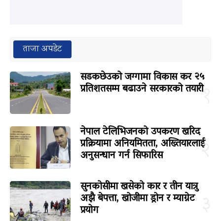
ताजा अपडेट
सडकछेउको जग्गामा विकास कर २५
प्रतिशतसम्म बढाउने सरकारको तयारी
१
नेपाल टेलिभिजनको उपकरण खरिद
प्रक्रियामा अनियमितता, अख्तियारलाई
२
अनुसन्धान गर्न सिफारिस
सुनकोसीमा खसेको कार र तीन यात्रु
अझै बेपत्ता, खोजीमा ड्रोन र म्याग्नेट
३
प्रयोग