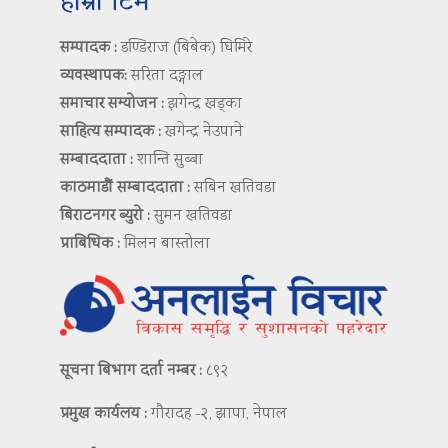
हाम्रो टिम
सम्पादक :
डण्डिराज (बिबेक) घिमिरे
व्यवस्थापक:
सरिता दङ्गाल
समाचार सम्योजन :
झगेन्द्र खड्का
साहित्य सम्पादक :
खगेन्द्र नेउपाने
सम्बाददाता :
शान्ति सुब्बा
काठमाडौं सम्बाददाता :
सबिन खतिवडा
बिराटनगर ब्युरो :
सुमन खतिवडा
प्राबिधिक :
मिलन बास्तोला
सूचना बिभाग दर्ता नम्बर :
८९२
प्रमुख कार्यलय :
गौरादह -२, झापा, नेपाल