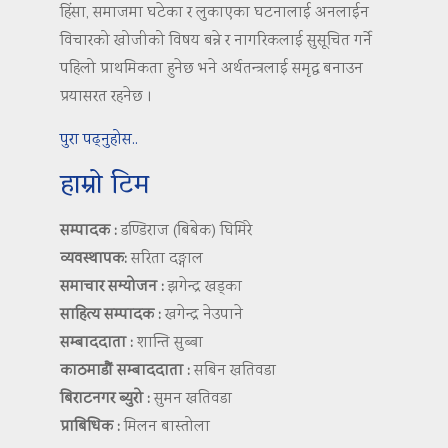
हिंसा, समाजमा घटेका र लुकाएका घटनालाई अनलाईन
विचारको खोजीको विषय बन्ने र नागरिकलाई सुसूचित गर्ने
पहिलो प्राथमिकता हुनेछ भने अर्थतन्त्रलाई समृद्ध बनाउन
प्रयासरत रहनेछ ।
पुरा पढ्नुहोस..
हाम्रो टिम
सम्पादक :
डण्डिराज (बिबेक) घिमिरे
व्यवस्थापक:
सरिता दङ्गाल
समाचार सम्योजन :
झगेन्द्र खड्का
साहित्य सम्पादक :
खगेन्द्र नेउपाने
सम्बाददाता :
शान्ति सुब्बा
काठमाडौं सम्बाददाता :
सबिन खतिवडा
बिराटनगर ब्युरो :
सुमन खतिवडा
प्राबिधिक :
मिलन बास्तोला