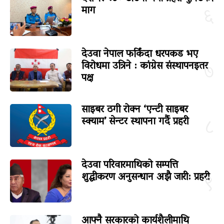
माग
६
देउवा नेपाल फर्किंदा धरपकड भए
विरोधमा उत्रिने : कांग्रेस संस्थापनइतर
७
पक्ष
साइबर ठगी रोक्न ‘एन्टी साइबर
स्क्याम’ सेन्टर स्थापना गर्दै प्रहरी
८
देउवा परिवारमाथिको सम्पत्ति
शुद्धीकरण अनुसन्धान अझै जारी: प्रहरी
९
आफ्नै सरकारको कार्यशैलीमाथि