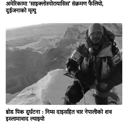
अमेरिकामा ‘साइक्लोस्पोरायासिस’ संक्रमण फैलियो,
दुईजनाको मृत्यु
ब्रोड पिक दुर्घटना : निम्स दाइसहित चार नेपालीको शव
इस्लामावाद ल्याइयो