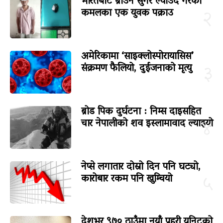
भारतबाट ब्राउन सुगर ल्याउँदै गरेका
कमलका एक युवक पक्राउ
२
अमेरिकामा ‘साइक्लोस्पोरायासिस’
संक्रमण फैलियो, दुईजनाको मृत्यु
३
ब्रोड पिक दुर्घटना : निम्स दाइसहित
चार नेपालीको शव इस्लामावाद ल्याइयो
४
नेप्से लगातार दोस्रो दिन पनि घट्यो,
कारोबार रकम पनि खुम्चियो
५
देशभर ९७० ठाउँमा नयाँ प्रहरी युनिटको