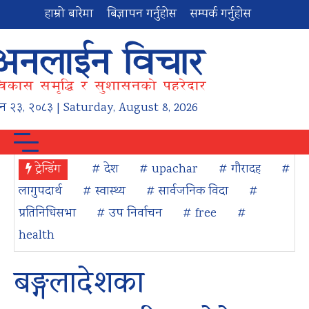
हाम्रो बारेमा
बिज्ञापन गर्नुहोस
सम्पर्क गर्नुहोस
न
२३
,
२०८३
| Saturday, August 8, 2026
ट्रेन्डिंग
# देश
# upachar
# गौरादह
#
लागुपदार्थ
# स्वास्थ्य
# सार्वजनिक विदा
#
प्रतिनिधिसभा
# उप निर्वाचन
# free
#
health
बङ्गलादेशका