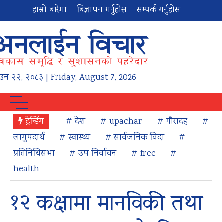
हाम्रो बारेमा
बिज्ञापन गर्नुहोस
सम्पर्क गर्नुहोस
ाउन
२२
,
२०८३
| Friday, August 7, 2026
ट्रेन्डिंग
# देश
# upachar
# गौरादह
#
लागुपदार्थ
# स्वास्थ्य
# सार्वजनिक विदा
#
प्रतिनिधिसभा
# उप निर्वाचन
# free
#
health
१२ कक्षामा मानविकी तथा