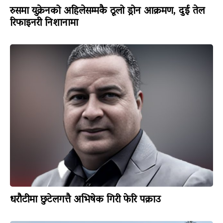
रुसमा युक्रेनको अहिलेसम्मकै ठूलो ड्रोन आक्रमण, दुई तेल
रिफाइनरी निशानामा
धरौटीमा छुटेलगत्तै अभिषेक गिरी फेरि पक्राउ