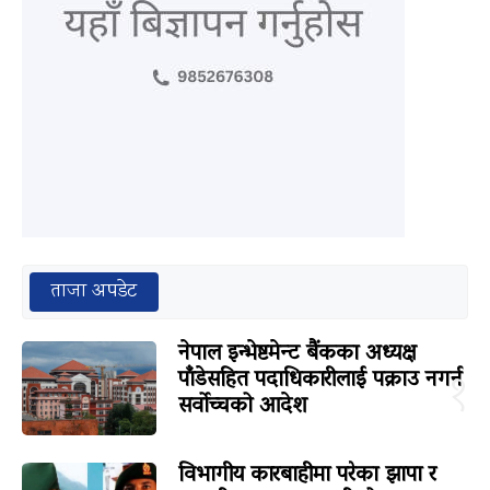
ताजा अपडेट
नेपाल इन्भेष्टमेन्ट बैंकका अध्यक्ष
पाँडेसहित पदाधिकारीलाई पक्राउ नगर्न
१
सर्वोच्चको आदेश
विभागीय कारबाहीमा परेका झापा र