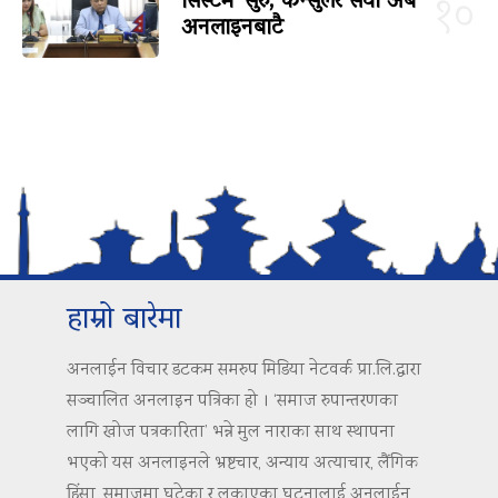
सिस्टम’ सुरु, कन्सुलर सेवा अब
१०
अनलाइनबाटै
हाम्रो बारेमा
अनलाईन विचार डटकम समरुप मिडिया नेटवर्क प्रा.लि.द्वारा
सञ्चालित अनलाइन पत्रिका हो । ‘समाज रुपान्तरणका
लागि खोज पत्रकारिता’ भन्ने मुल नाराका साथ स्थापना
भएको यस अनलाइनले भ्रष्टचार, अन्याय अत्याचार, लैंगिक
हिंसा, समाजमा घटेका र लुकाएका घटनालाई अनलाईन