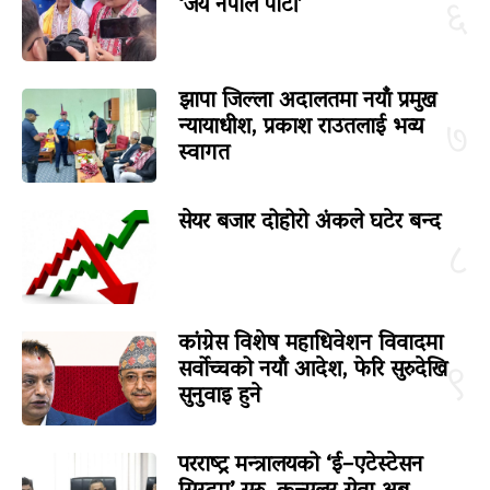
‘जय नेपाल पार्टी’
६
झापा जिल्ला अदालतमा नयाँ प्रमुख
न्यायाधीश, प्रकाश राउतलाई भव्य
७
स्वागत
सेयर बजार दोहोरो अंकले घटेर बन्द
८
कांग्रेस विशेष महाधिवेशन विवादमा
सर्वोच्चको नयाँ आदेश, फेरि सुरुदेखि
९
सुनुवाइ हुने
परराष्ट्र मन्त्रालयको ‘ई–एटेस्टेसन