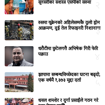
सुनसरीका सशस्त्र एसपीको सरुवा
२
रुसमा युक्रेनको अहिलेसम्मकै ठूलो ड्रोन
आक्रमण, दुई तेल रिफाइनरी निशानामा
३
धरौटीमा छुटेलगत्तै अभिषेक गिरी फेरि
पक्राउ
४
झापामा सम्बन्धविच्छेदका घटना बढ्दो,
एक वर्षमै १,३७३ मुद्दा दर्ता
५
धवल शमशेर र दुर्गा प्रसाईंले गठन गरे