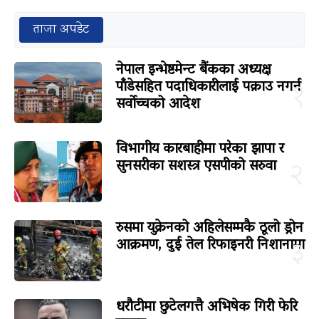
ताजा अपडेट
नेपाल इन्भेष्टमेन्ट बैंकका अध्यक्ष
पाँडेसहित पदाधिकारीलाई पक्राउ नगर्न
१
सर्वोच्चको आदेश
विभागीय कारबाहीमा परेका झापा र
सुनसरीका सशस्त्र एसपीको सरुवा
२
रुसमा युक्रेनको अहिलेसम्मकै ठूलो ड्रोन
आक्रमण, दुई तेल रिफाइनरी निशानामा
३
धरौटीमा छुटेलगत्तै अभिषेक गिरी फेरि