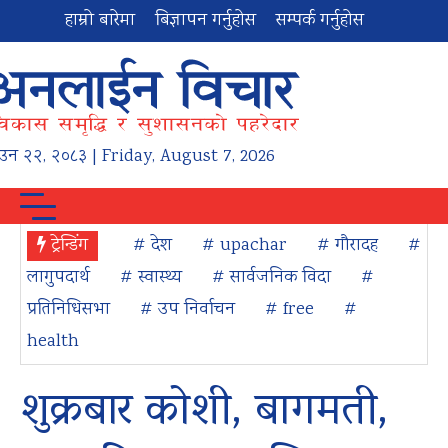
हाम्रो बारेमा
बिज्ञापन गर्नुहोस
सम्पर्क गर्नुहोस
ाउन
२२
,
२०८३
| Friday, August 7, 2026
ट्रेन्डिंग
# देश
# upachar
# गौरादह
#
लागुपदार्थ
# स्वास्थ्य
# सार्वजनिक विदा
#
प्रतिनिधिसभा
# उप निर्वाचन
# free
#
health
शुक्रबार कोशी, बागमती,