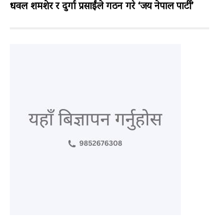
धवल शमशेर र दुर्गा प्रसाईंले गठन गरे ‘जय नेपाल पार्टी’