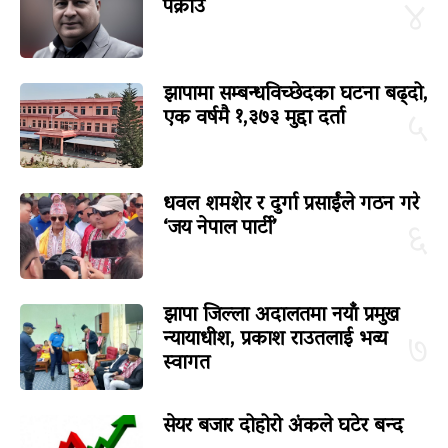
पक्राउ
४
झापामा सम्बन्धविच्छेदका घटना बढ्दो,
एक वर्षमै १,३७३ मुद्दा दर्ता
५
धवल शमशेर र दुर्गा प्रसाईंले गठन गरे
‘जय नेपाल पार्टी’
६
झापा जिल्ला अदालतमा नयाँ प्रमुख
न्यायाधीश, प्रकाश राउतलाई भव्य
७
स्वागत
सेयर बजार दोहोरो अंकले घटेर बन्द