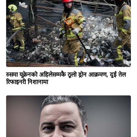
रुसमा युक्रेनको अहिलेसम्मकै ठूलो ड्रोन आक्रमण, दुई तेल
रिफाइनरी निशानामा