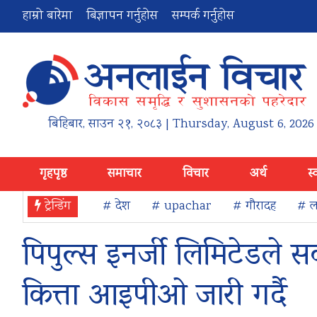
हाम्रो बारेमा
बिज्ञापन गर्नुहोस
सम्पर्क गर्नुहोस
बिहिबार
,
साउन
२१
,
२०८३
| Thursday, August 6, 2026
गृहपृष्ठ
समाचार
विचार
अर्थ
स्
ट्रेन्डिंग
# देश
# upachar
# गौरादह
# ला
पिपुल्स इनर्जी लिमिटेडले
कित्ता आइपीओ जारी गर्दै