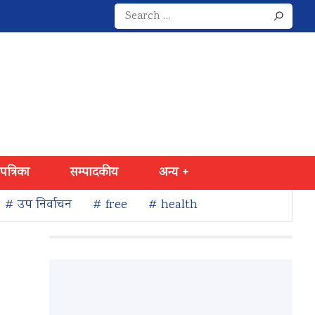
Search
for:
 पत्रिका
सम्पादकीय
अन्य +
# उप निर्वाचन
# free
# health