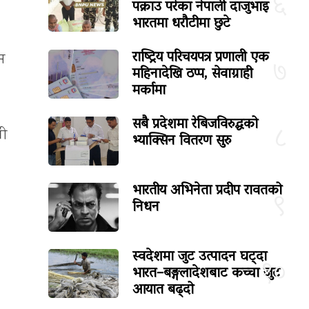
६
पक्राउ परेका नेपाली दाजुभाइ
भारतमा धरौटीमा छुटे
राष्ट्रिय परिचयपत्र प्रणाली एक
िम
७
महिनादेखि ठप्प, सेवाग्राही
मर्कामा
सबै प्रदेशमा रेबिजविरुद्धको
८
ती
भ्याक्सिन वितरण सुरु
भारतीय अभिनेता प्रदीप रावतको
९
निधन
स्वदेशमा जुट उत्पादन घट्दा
१०
भारत–बङ्गलादेशबाट कच्चा जुट
आयात बढ्दो