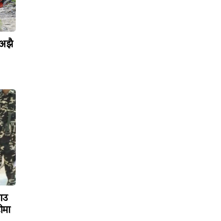
 अझै
ाउ
ीमा