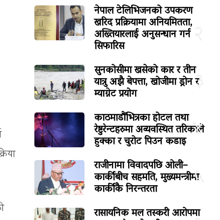
नेपाल टेलिभिजनको उपकरण
खरिद प्रक्रियामा अनियमितता,
२
अख्तियारलाई अनुसन्धान गर्न
सिफारिस
सुनकोसीमा खसेको कार र तीन
३
यात्रु अझै बेपत्ता, खोजीमा ड्रोन र
म्याग्नेट प्रयोग
काठमाडौंभित्रका होटल तथा
४
रेष्टुरेन्टहरुमा अव्यवस्थित तरिकाले
न
हुक्का र चुरोट पिउन कडाइ
्रिया
राजीनामा विवादपछि ओली–
५
कार्कीबीच सहमति, मुख्यमन्त्रीमा
कार्कीकै निरन्तरता
को
रासायनिक मल तस्करी आरोपमा