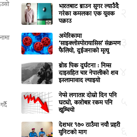
िउसो
भारतबाट ब्राउन सुगर ल्याउँदै
२
गरेका कमलका एक युवक
पक्राउ
अमेरिकामा
िनामा
३
‘साइक्लोस्पोरायासिस’ संक्रमण
फैलियो, दुईजनाको मृत्यु
ब्रोड पिक दुर्घटना : निम्स
४
दाइसहित चार नेपालीको शव
इस्लामावाद ल्याइयो
नेप्से लगातार दोस्रो दिन पनि
५
घट्यो, कारोबार रकम पनि
र्दै
खुम्चियो
देशभर ९७० ठाउँमा नयाँ प्रहरी
६
युनिटको माग