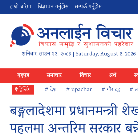
हाम्रो बारेमा
बिज्ञापन गर्नुहोस
सम्पर्क गर्नुहोस
शनिबार
,
साउन
२३
,
२०८३
| Saturday, August 8, 2026
गृहपृष्ठ
समाचार
विचार
अर्थ
स्
ट्रेन्डिंग
# देश
# upachar
# गौरादह
# ला
बङ्गलादेशमा प्रधानमन्त्री 
पहलमा अन्तरिम सरकार बन्न