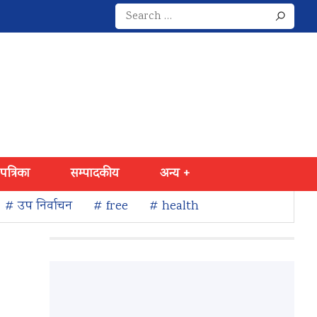
Search
for:
 पत्रिका
सम्पादकीय
अन्य +
# उप निर्वाचन
# free
# health