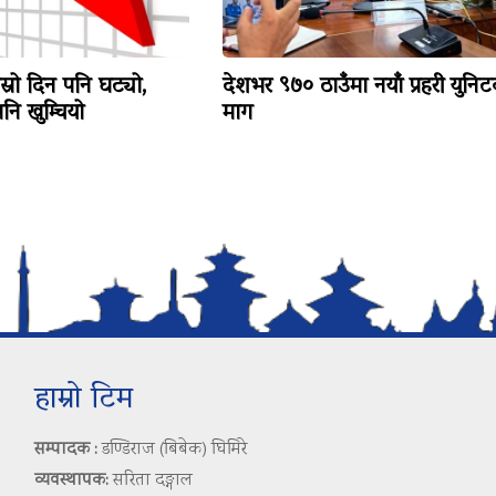
ोस्रो दिन पनि घट्यो,
देशभर ९७० ठाउँमा नयाँ प्रहरी युनि
ि खुम्चियो
माग
हाम्रो टिम
सम्पादक :
डण्डिराज (बिबेक) घिमिरे
व्यवस्थापक:
सरिता दङ्गाल