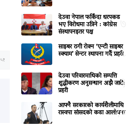
देउवा नेपाल फर्किंदा धरपकड
७
भए विरोधमा उत्रिने : कांग्रेस
संस्थापनइतर पक्ष
साइबर ठगी रोक्न ‘एन्टी साइबर
८
स्क्याम’ सेन्टर स्थापना गर्दै प्रहरी
:५१
देउवा परिवारमाथिको सम्पत्ति
९
शुद्धीकरण अनुसन्धान अझै जारी:
प्रहरी
आफ्नै सरकारको कार्यशैलीमाथि
१०
रास्वपा सांसदको कडा आलोचना