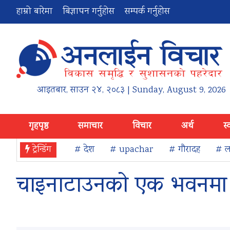
हाम्रो बारेमा
बिज्ञापन गर्नुहोस
सम्पर्क गर्नुहोस
आइतबार
,
साउन
२४
,
२०८३
| Sunday, August 9, 2026
गृहपृष्ठ
समाचार
विचार
अर्थ
स्
ट्रेन्डिंग
# देश
# upachar
# गौरादह
# ला
चाइनाटाउनको एक भवनमा आग