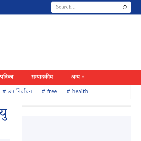
Search
for:
 पत्रिका
सम्पादकीय
अन्य +
# उप निर्वाचन
# free
# health
यु