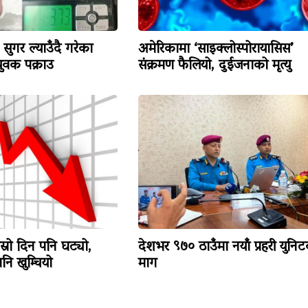
सुगर ल्याउँदै गरेका
अमेरिकामा ‘साइक्लोस्पोरायासिस’
वक पक्राउ
संक्रमण फैलियो, दुईजनाको मृत्यु
ोस्रो दिन पनि घट्यो,
देशभर ९७० ठाउँमा नयाँ प्रहरी युनि
ि खुम्चियो
माग