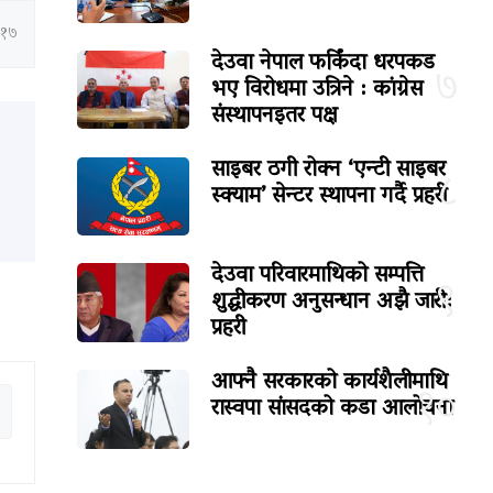
:१७
देउवा नेपाल फर्किंदा धरपकड
७
भए विरोधमा उत्रिने : कांग्रेस
संस्थापनइतर पक्ष
साइबर ठगी रोक्न ‘एन्टी साइबर
८
स्क्याम’ सेन्टर स्थापना गर्दै प्रहरी
देउवा परिवारमाथिको सम्पत्ति
९
शुद्धीकरण अनुसन्धान अझै जारी:
प्रहरी
आफ्नै सरकारको कार्यशैलीमाथि
१०
रास्वपा सांसदको कडा आलोचना