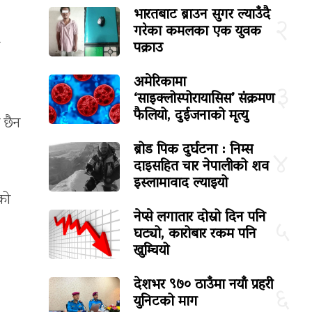
भारतबाट ब्राउन सुगर ल्याउँदै
२
गरेका कमलका एक युवक
पक्राउ
अमेरिकामा
३
‘साइक्लोस्पोरायासिस’ संक्रमण
फैलियो, दुईजनाको मृत्यु
 छैन
ब्रोड पिक दुर्घटना : निम्स
४
दाइसहित चार नेपालीको शव
इस्लामावाद ल्याइयो
को
नेप्से लगातार दोस्रो दिन पनि
५
घट्यो, कारोबार रकम पनि
खुम्चियो
देशभर ९७० ठाउँमा नयाँ प्रहरी
६
युनिटको माग