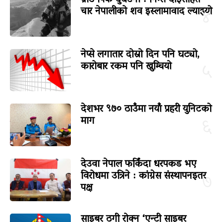
चार नेपालीको शव इस्लामावाद ल्याइयो
४
नेप्से लगातार दोस्रो दिन पनि घट्यो,
कारोबार रकम पनि खुम्चियो
५
देशभर ९७० ठाउँमा नयाँ प्रहरी युनिटको
माग
६
देउवा नेपाल फर्किंदा धरपकड भए
विरोधमा उत्रिने : कांग्रेस संस्थापनइतर
७
पक्ष
साइबर ठगी रोक्न ‘एन्टी साइबर