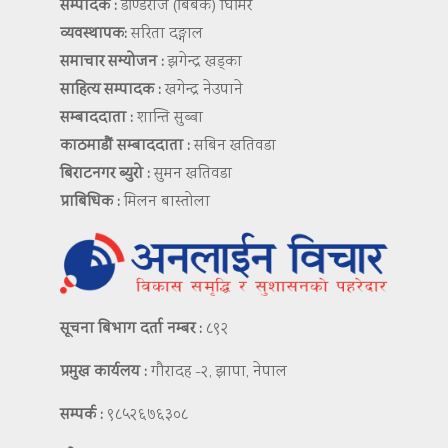
सम्पादक :
डण्डिराज (बिबेक) घिमिरे
व्यवस्थापक:
सरिता दङ्गाल
समाचार सम्योजन :
झगेन्द्र खड्का
साहित्य सम्पादक :
खगेन्द्र नेउपाने
सम्बाददाता :
शान्ति सुब्बा
काठमाडौं सम्बाददाता :
सबिन खतिवडा
बिराटनगर ब्युरो :
सुमन खतिवडा
प्राबिधिक :
मिलन बास्तोला
सूचना बिभाग दर्ता नम्बर :
८९२
प्रमुख कार्यलय :
गौरादह -२, झापा, नेपाल
सम्पर्क :
९८५२६७६३०८