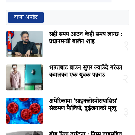
ताजा अपडेट
सही समय आउन केही समय लाग्छ :
प्रधानमन्त्री बालेन शाह
१
भारतबाट ब्राउन सुगर ल्याउँदै गरेका
कमलका एक युवक पक्राउ
२
अमेरिकामा ‘साइक्लोस्पोरायासिस’
संक्रमण फैलियो, दुईजनाको मृत्यु
३
ब्रोड पिक दुर्घटना : निम्स दाइसहित