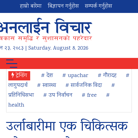
हाम्रो बारेमा
बिज्ञापन गर्नुहोस
सम्पर्क गर्नुहोस
न
२३
,
२०८३
| Saturday, August 8, 2026
ट्रेन्डिंग
# देश
# upachar
# गौरादह
#
लागुपदार्थ
# स्वास्थ्य
# सार्वजनिक विदा
#
प्रतिनिधिसभा
# उप निर्वाचन
# free
#
health
उर्लाबारीमा एक चिकित्सक