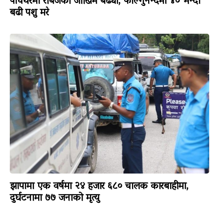
पाँचथरमा रेबिजको जोखिम बढ्यो, फाल्गुनन्दमा ४० भन्दा
बढी पशु मरे
झापामा एक वर्षमा २४ हजार ६८० चालक कारबाहीमा,
दुर्घटनामा ७७ जनाको मृत्यु