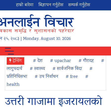
हाम्रो बारेमा
बिज्ञापन गर्नुहोस
सम्पर्क गर्नुहोस
न
२५
,
२०८३
| Monday, August 10, 2026
ट्रेन्डिंग
# देश
# upachar
# गौरादह
#
लागुपदार्थ
# स्वास्थ्य
# सार्वजनिक विदा
#
प्रतिनिधिसभा
# उप निर्वाचन
# free
#
health
उत्तरी गाजामा इजरायलको