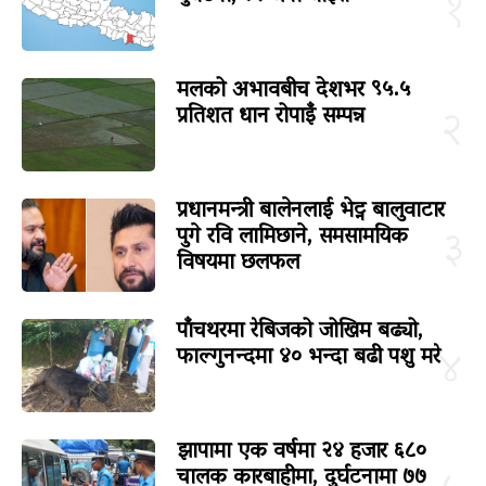
१
मलको अभावबीच देशभर ९५.५
प्रतिशत धान रोपाइँ सम्पन्न
२
प्रधानमन्त्री बालेनलाई भेट्न बालुवाटार
पुगे रवि लामिछाने, समसामयिक
३
विषयमा छलफल
पाँचथरमा रेबिजको जोखिम बढ्यो,
फाल्गुनन्दमा ४० भन्दा बढी पशु मरे
४
झापामा एक वर्षमा २४ हजार ६८०
चालक कारबाहीमा, दुर्घटनामा ७७