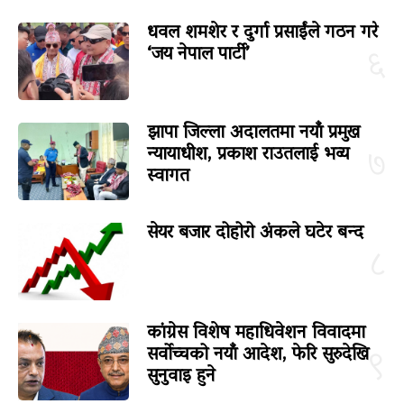
धवल शमशेर र दुर्गा प्रसाईंले गठन गरे
‘जय नेपाल पार्टी’
६
झापा जिल्ला अदालतमा नयाँ प्रमुख
न्यायाधीश, प्रकाश राउतलाई भव्य
७
स्वागत
सेयर बजार दोहोरो अंकले घटेर बन्द
८
कांग्रेस विशेष महाधिवेशन विवादमा
सर्वोच्चको नयाँ आदेश, फेरि सुरुदेखि
९
सुनुवाइ हुने