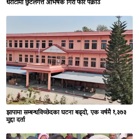
धरौटीमा छुटेलगत्तै अभिषेक गिरी फेरि पक्राउ
झापामा सम्बन्धविच्छेदका घटना बढ्दो, एक वर्षमै १,३७३
मुद्दा दर्ता