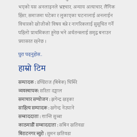
भएको यस अनलाइनले भ्रष्टचार, अन्याय अत्याचार, लैंगिक
हिंसा, समाजमा घटेका र लुकाएका घटनालाई अनलाईन
विचारको खोजीको विषय बन्ने र नागरिकलाई सुसूचित गर्ने
पहिलो प्राथमिकता हुनेछ भने अर्थतन्त्रलाई समृद्ध बनाउन
प्रयासरत रहनेछ ।
पुरा पढ्नुहोस..
हाम्रो टिम
सम्पादक :
डण्डिराज (बिबेक) घिमिरे
व्यवस्थापक:
सरिता दङ्गाल
समाचार सम्योजन :
झगेन्द्र खड्का
साहित्य सम्पादक :
खगेन्द्र नेउपाने
सम्बाददाता :
शान्ति सुब्बा
काठमाडौं सम्बाददाता :
सबिन खतिवडा
बिराटनगर ब्युरो :
सुमन खतिवडा