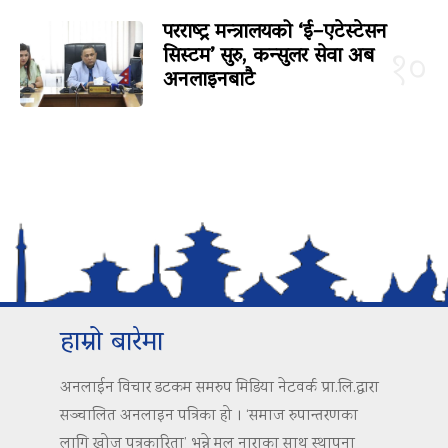
परराष्ट्र मन्त्रालयको ‘ई–एटेस्टेसन
सिस्टम’ सुरु, कन्सुलर सेवा अब
१०
अनलाइनबाटै
हाम्रो बारेमा
अनलाईन विचार डटकम समरुप मिडिया नेटवर्क प्रा.लि.द्वारा
सञ्चालित अनलाइन पत्रिका हो । ‘समाज रुपान्तरणका
लागि खोज पत्रकारिता’ भन्ने मुल नाराका साथ स्थापना