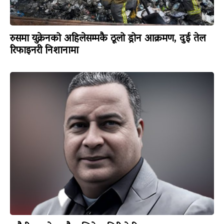
रुसमा युक्रेनको अहिलेसम्मकै ठूलो ड्रोन आक्रमण, दुई तेल
रिफाइनरी निशानामा