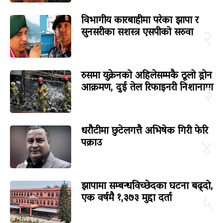
विभागीय कारबाहीमा परेका झापा र
सुनसरीका सशस्त्र एसपीको सरुवा
२
रुसमा युक्रेनको अहिलेसम्मकै ठूलो ड्रोन
आक्रमण, दुई तेल रिफाइनरी निशानामा
३
धरौटीमा छुटेलगत्तै अभिषेक गिरी फेरि
पक्राउ
४
झापामा सम्बन्धविच्छेदका घटना बढ्दो,
एक वर्षमै १,३७३ मुद्दा दर्ता
५