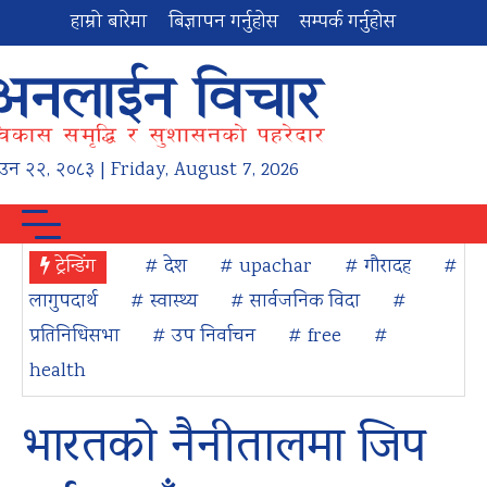
हाम्रो बारेमा
बिज्ञापन गर्नुहोस
सम्पर्क गर्नुहोस
ाउन
२२
,
२०८३
| Friday, August 7, 2026
ट्रेन्डिंग
# देश
# upachar
# गौरादह
#
लागुपदार्थ
# स्वास्थ्य
# सार्वजनिक विदा
#
प्रतिनिधिसभा
# उप निर्वाचन
# free
#
health
भारतको नैनीतालमा जिप