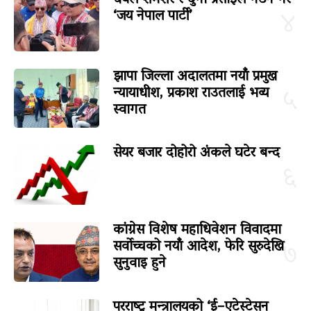
‘जय नेपाल पार्टी’
४
झापा जिल्ला अदालतमा नयाँ प्रमुख
न्यायाधीश, प्रकाश राउतलाई भव्य
५
स्वागत
सेयर बजार दोहोरो अंकले घटेर बन्द
६
कांग्रेस विशेष महाधिवेशन विवादमा
सर्वोच्चको नयाँ आदेश, फेरि सुरुदेखि
७
सुनुवाइ हुने
परराष्ट्र मन्त्रालयको ‘ई–एटेस्टेसन