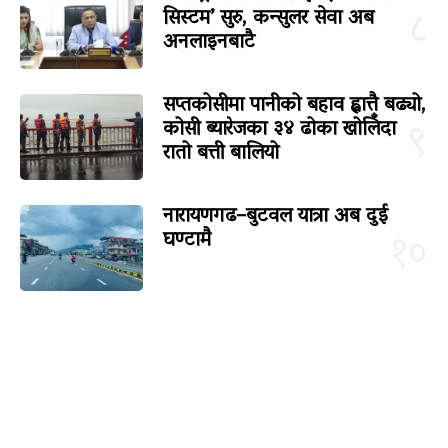
सिस्टम’ सुरु, कन्सुलर सेवा अब
८
अनलाइनबाटै
सप्तकोसीमा पानीको बहाव ह्वात्तै बढ्यो,
कोसी ब्यारेजका ३४ ढोका खोलिँदा
९
रातो बत्ती बालियो
नारायणगढ–बुटवल यात्रा अब दुई
घण्टामै
१०