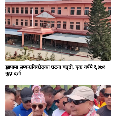
झापामा सम्बन्धविच्छेदका घटना बढ्दो, एक वर्षमै १,३७३
मुद्दा दर्ता