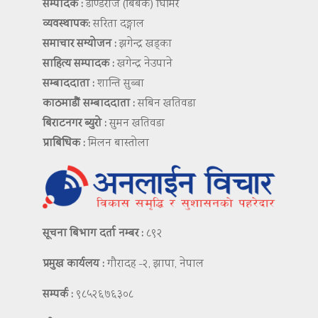
सम्पादक :
डण्डिराज (बिबेक) घिमिरे
व्यवस्थापक:
सरिता दङ्गाल
समाचार सम्योजन :
झगेन्द्र खड्का
साहित्य सम्पादक :
खगेन्द्र नेउपाने
सम्बाददाता :
शान्ति सुब्बा
काठमाडौं सम्बाददाता :
सबिन खतिवडा
बिराटनगर ब्युरो :
सुमन खतिवडा
प्राबिधिक :
मिलन बास्तोला
सूचना बिभाग दर्ता नम्बर :
८९२
प्रमुख कार्यलय :
गौरादह -२, झापा, नेपाल
सम्पर्क :
९८५२६७६३०८