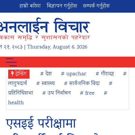
हाम्रो बारेमा
बिज्ञापन गर्नुहोस
सम्पर्क गर्नुहोस
न
२१
,
२०८३
| Thursday, August 6, 2026
ट्रेन्डिंग
# देश
# upachar
# गौरादह
#
लागुपदार्थ
# स्वास्थ्य
# सार्वजनिक विदा
#
प्रतिनिधिसभा
# उप निर्वाचन
# free
#
health
एसइई परीक्षामा