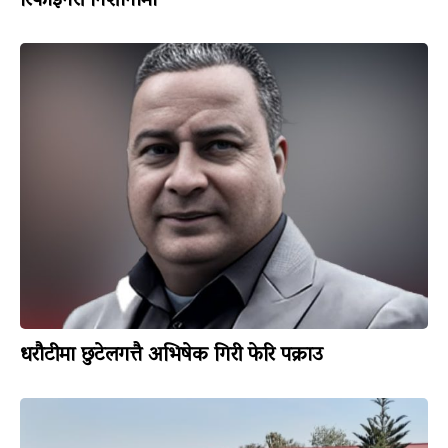
रिफाइनरी निशानामा
धरौटीमा छुटेलगत्तै अभिषेक गिरी फेरि पक्राउ