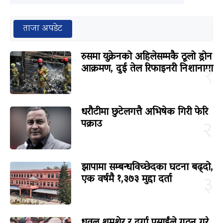
ताजा अपडेट
रुसमा युक्रेनको अहिलेसम्मकै ठूलो ड्रोन
आक्रमण, दुई तेल रिफाइनरी निशानामा
१
धरौटीमा छुटेलगत्तै अभिषेक गिरी फेरि
पक्राउ
२
झापामा सम्बन्धविच्छेदका घटना बढ्दो,
एक वर्षमै १,३७३ मुद्दा दर्ता
३
धवल शमशेर र दुर्गा प्रसाईंले गठन गरे